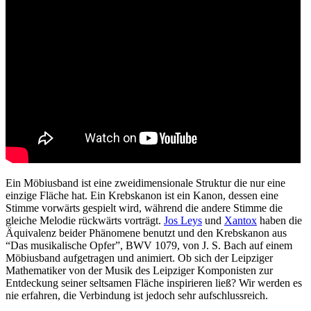
Ein Möbiusband ist eine zweidimensionale Struktur die nur eine
einzige Fläche hat. Ein Krebskanon ist ein Kanon, dessen eine
Stimme vorwärts gespielt wird, während die andere Stimme die
gleiche Melodie rückwärts vorträgt.
Jos Leys
und
Xantox
haben die
Äquivalenz beider Phänomene benutzt und den Krebskanon aus
“Das musikalische Opfer”, BWV 1079, von J. S. Bach auf einem
Möbiusband aufgetragen und animiert. Ob sich der Leipziger
Mathematiker von der Musik des Leipziger Komponisten zur
Entdeckung seiner seltsamen Fläche inspirieren ließ? Wir werden es
nie erfahren, die Verbindung ist jedoch sehr aufschlussreich.