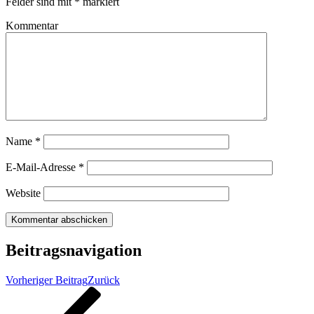
Felder sind mit
*
markiert
Kommentar
Name
*
E-Mail-Adresse
*
Website
Beitragsnavigation
Vorheriger Beitrag
Zurück