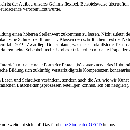
ich ist der Aufbau unseres Gehirns flexibel. Beispielsweise übertreff
euroscience veröffentlicht wurde.
r Bildung einen höheren Stellenwert zukommen zu lassen. Nicht zuletzt 
nische Schüler der 8. und 11. Klassen den schriftlichen Test der Na
 dem Jahr 2019. Zwar liegt Deutschland, was das standardisierte Testen
ahren keine Seltenheit mehr. Und es ist sicherlich nur eine Frage der 
erricht nur eine neue Form der Frage: „Was war zuerst, das Huhn oder
ische Bildung sich zukünftig verstärkt digitale Kompetenzen konzentri
 Lesen und Schreiben verändern, sondern auch die Art, wie wir Kuns
tischen Entscheidungsprozessen beteiligen können. Ich bin neugierig 
ine zweite tut sich auf. Das fand
eine Studie der OECD
heraus.