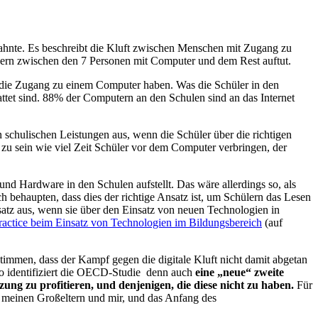
n bahnte. Es beschreibt die Kluft zwischen Menschen mit Zugang zu
hnern zwischen den 7 Personen mit Computer und dem Rest auftut.
, die Zugang zu einem Computer haben. Was die Schüler in den
attet sind. 88% der Computern an den Schulen sind an das Internet
 schulischen Leistungen aus, wenn die Schüler über die richtigen
l zu sein wie viel Zeit Schüler vor dem Computer verbringen, der
nd Hardware in den Schulen aufstellt. Das wäre allerdings so, als
ich behaupten, dass dies der richtige Ansatz ist, um Schülern das Lesen
atz aus, wenn sie über den Einsatz von neuen Technologien in
ractice beim Einsatz von Technologien im Bildungsbereich
(auf
stimmen, dass der Kampf gegen die digitale Kluft nicht damit abgetan
So identifiziert die OECD-Studie denn auch
eine „neue“ zweite
ng zu profitieren, und denjenigen, die diese nicht zu haben.
Für
en meinen Großeltern und mir, und das Anfang des