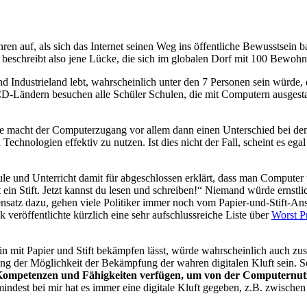
ahren auf, als sich das Internet seinen Weg ins öffentliche Bewusstsei
t beschreibt also jene Lücke, die sich im globalen Dorf mit 100 Bewo
d Industrieland lebt, wahrscheinlich unter den 7 Personen sein würde
n OECD-Ländern besuchen alle Schüler Schulen, die mit Computern ausgest
die macht der Computerzugang vor allem dann einen Unterschied bei den
chnologien effektiv zu nutzen. Ist dies nicht der Fall, scheint es ega
e und Unterricht damit für abgeschlossen erklärt, dass man Computer u
st ein Stift. Jetzt kannst du lesen und schreiben!“ Niemand würde ernstl
atz dazu, gehen viele Politiker immer noch vom Papier-und-Stift-Ans
veröffentlichte kürzlich eine sehr aufschlussreiche Liste über
Worst P
ein mit Papier und Stift bekämpfen lässt, würde wahrscheinlich auch zu
ng der Möglichkeit der Bekämpfung der wahren digitalen Kluft sein. 
n Kompetenzen und Fähigkeiten verfügen, um von der Computernutzu
mindest bei mir hat es immer eine digitale Kluft gegeben, z.B. zwisch