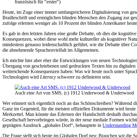
französisch für "erster")
Heute, im Zuge einer immer umfangreicheren Digitalisierung von ges
Brailleschrift und ermöglichen blinden Menschen den Zugang zur ges
zufolge erlernen weniger als 10 Prozent der blinden Amerikaner heute 
Es gab in den letzten Jahren eine große Debatte, ob dies die kogniti
Konsequenzen, wobei diese wohl mehr kultureller als kognitiver Natur
mindestens genauso leidenschaftlich geführt, wie die Debatte über Co
die abnehmende Sprachenvielfalt im Allgemeinen.
Ich möchte hier aber eher die Entwicklungen von neuen Technologien
Übergang von geschriebenen und gedruckten Texten hin zu digitalen D
weitreichende Konsequenzen haben: Was wir heute noch unter Sprac
Technologien wird
Literacy
schwerer zu definieren sein.
Auch eine Art von SMS. (c) 1912 Underwood & Underwood
Wer erinnert sich eigentlich noch an das Schönschreiben? Während die 
Ganz im Gegenteil, für die meisten offiziellen Dokumente wird heut
Merkzettel. Man könnte das Erlernen der Handschrift deshalb durchaus 
Gesellschaft hervorbringen würde, in der neue mediale Formen wicht
geprägten Ausdruck „globales Dorf“, behauptete in
Understanding Me
Die Frage stellt sich heute im Globalen Dorf neu: Brauchen wir die 