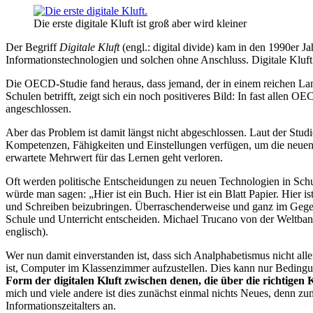
Die erste digitale Kluft ist groß aber wird kleiner
Der Begriff
Digitale Kluft
(engl.: digital divide) kam in den 1990er J
Informationstechnologien und solchen ohne Anschluss. Digitale Kluf
Die OECD-Studie fand heraus, dass jemand, der in einem reichen Lan
Schulen betrifft, zeigt sich ein noch positiveres Bild: In fast alle
angeschlossen.
Aber das Problem ist damit längst nicht abgeschlossen. Laut der Stu
Kompetenzen, Fähigkeiten und Einstellungen verfügen, um die neuen Te
erwartete Mehrwert für das Lernen geht verloren.
Oft werden politische Entscheidungen zu neuen Technologien in Schul
würde man sagen: „Hier ist ein Buch. Hier ist ein Blatt Papier. Hier i
und Schreiben beizubringen. Überraschenderweise und ganz im Gegens
Schule und Unterricht entscheiden. Michael Trucano von der Weltbank 
englisch).
Wer nun damit einverstanden ist, dass sich Analphabetismus nicht all
ist, Computer im Klassenzimmer aufzustellen. Dies kann nur Bedingu
Form der digitalen Kluft zwischen denen, die über die richtige
mich und viele andere ist dies zunächst einmal nichts Neues, denn zu
Informationszeitalters an.