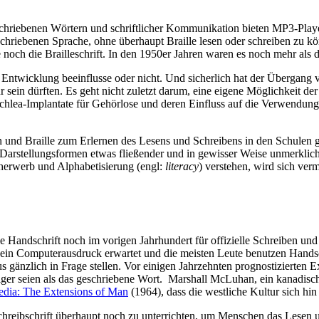
chriebenen Wörtern und schriftlicher Kommunikation bieten MP3-Playe
chriebenen Sprache, ohne überhaupt Braille lesen oder schreiben zu 
noch die Brailleschrift. In den 1950er Jahren waren es noch mehr als di
ve Entwicklung beeinflusse oder nicht. Und sicherlich hat der Übergang 
 sein dürften. Es geht nicht zuletzt darum, eine eigene Möglichkeit d
chlea-Implantate für Gehörlose und deren Einfluss auf die Verwendung d
 und Braille zum Erlernen des Lesens und Schreibens in den Schulen 
arstellungsformen etwas fließender und in gewisser Weise unmerklicher
herwerb und Alphabetisierung (engl:
literacy
) verstehen, wird sich ver
Handschrift noch im vorigen Jahrhundert für offizielle Schreiben und D
e ein Computerausdruck erwartet und die meisten Leute benutzen Hands
gänzlich in Frage stellen. Vor einigen Jahrzehnten prognostizierten Exp
iger seien als das geschriebene Wort. Marshall McLuhan, ein kanadisc
dia: The Extensions of Man
(1964), dass die westliche Kultur sich h
Schreibschrift überhaupt noch zu unterrichten, um Menschen das Lesen 