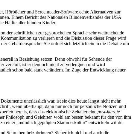
r, Hörbücher und Screenreader-Software echte Alternativen zur
können. Einem Bericht des Nationalen Blindenverbandes der USA
e Hälfte aller blinden Kinder.
von der schriftlichen zur gesprochenen Sprache sehr weitreichende
er Kommunikation zu verlieren und die Diskussion dieser Frage wird
er Gebärdensprache. Sie ordnet sich letztlich ein in die Debatte um
generell in Beziehung setzen. Denn obwohl für Sehende der
 verläuft, ist er dennoch nicht zu verleugnen und wird
mutlich schon bald stark verändern. Im Zuge der Entwicklung neuer
okumente unerlässlich war, ist sie dies heute längst nicht mehr.
chrift, wenn überhaupt, dann nur noch für persönliche Notizen und
erten bereits, dass das elektronische Zeitalter eine
post-literate
her Philosoph und Gelehrter, wohl am besten bekannt für den von ihm
in zu einer „mündlich geprägten Stammeskultur“ entwickeln würde.
und Schreiben beizubringen? Sicherlich nicht und auch die