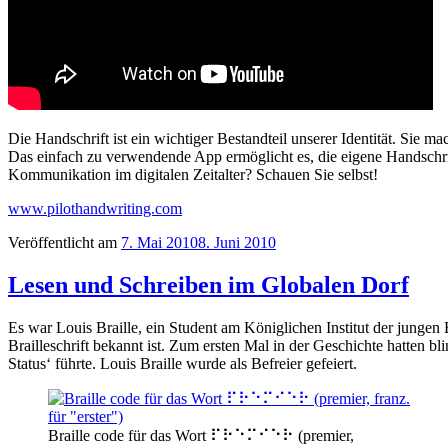
Die Handschrift ist ein wichtiger Bestandteil unserer Identität. Sie
Das einfach zu verwendende App ermöglicht es, die eigene Handschri
Kommunikation im digitalen Zeitalter? Schauen Sie selbst!
www.pilothandwriting.com
Veröffentlicht am
7. Mai 2010
8. Juni 2010
Lesen und Schreiben im Globalen Dorf
Es war Louis Braille, ein Student am Königlichen Institut der jungen
Brailleschrift bekannt ist. Zum ersten Mal in der Geschichte hatten 
Status‘ führte. Louis Braille wurde als Befreier gefeiert.
Braille code für das Wort ⠏⠗⠑⠍⠊⠑⠗ (premier,