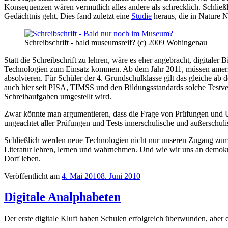
Konsequenzen wären vermutlich alles andere als schrecklich. Schließl
Gedächtnis geht. Dies fand zuletzt eine
Studie
heraus, die in Nature N
Schreibschrift - bald museumsreif? (c) 2009 Wohingenau
Statt die Schreibschrift zu lehren, wäre es eher angebracht, digitale
Technologien zum Einsatz kommen. Ab dem Jahr 2011, müssen amerika
absolvieren. Für Schüler der 4. Grundschulklasse gilt das gleiche ab
auch hier seit PISA, TIMSS und den Bildungsstandards solche Testverf
Schreibaufgaben umgestellt wird.
Zwar könnte man argumentieren, dass die Frage von Prüfungen und Unt
ungeachtet aller Prüfungen und Tests innerschulische und außerschul
Schließlich werden neue Technologien nicht nur unseren Zugang zum
Literatur lehren, lernen und wahrnehmen. Und wie wir uns an demokra
Dorf leben.
Veröffentlicht am
4. Mai 2010
8. Juni 2010
Digitale Analphabeten
Der erste digitale Kluft haben Schulen erfolgreich überwunden, aber e