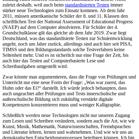
zuletzt deshalb, weil auch beim
standardisierten Testen
immer
stärker neue Technologien zum Einsatz kommen. Ab dem Jahr
2011, müssen amerikanische Schüler der 8. und 11. Klassen den
schriftlichen Test der National Assessment of Educational Progress
(NAEP) auf dem Computer absolvieren. Für Schüler der 4.
Grundschulklasse gilt das gleiche ab dem Jahr 2019. Zwar liegt
Deutschland, was das standardisierte Testen zur Schulentwicklung
angeht, noch um Jahre zurück, allerdings sind auch hier seit PISA,
TIMSS und den Bildungsstandards solche Testverfahren keine
Seltenheit mehr. Und es ist sicherlich nur eine Frage der Zeit, bis
auch hier das Testen auf Computerbasierte Lese und
Schreibaufgaben umgestellt wird.
Zwar könnte man argumentieren, dass die Frage von Prüfungen und
Unterricht nur eine neue Form der Frage: „Was war zuerst, das
Huhn oder das Ei?“ darstellt. Ich würde jedoch behaupten, dass
auch ungeachtet aller Prüfungen und Tests innerschulische und
außerschulische Bildung sich zukünftig verstärkt digitale
Kompetenzen konzentrieren muss und weniger Kalligraphie.
Schließlich werden neue Technologien nicht nur unseren Zugang
zum Lesen und Schreiben verändern, sondern auch die Art, wie wir
Kunst, Musik, Mathematik, Naturwissenschaften, Fremdsprachen
und Literatur lehren, lernen und wahrnehmen. Und wie wir uns an
demokratischen Entscheidungsprozessen beteiligen können. Ich bin