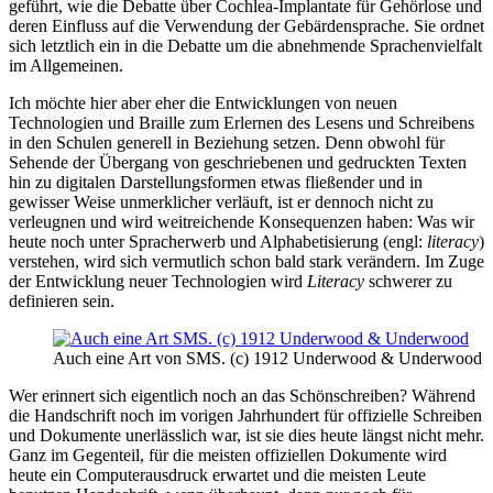
geführt, wie die Debatte über Cochlea-Implantate für Gehörlose und
deren Einfluss auf die Verwendung der Gebärdensprache. Sie ordnet
sich letztlich ein in die Debatte um die abnehmende Sprachenvielfalt
im Allgemeinen.
Ich möchte hier aber eher die Entwicklungen von neuen
Technologien und Braille zum Erlernen des Lesens und Schreibens
in den Schulen generell in Beziehung setzen. Denn obwohl für
Sehende der Übergang von geschriebenen und gedruckten Texten
hin zu digitalen Darstellungsformen etwas fließender und in
gewisser Weise unmerklicher verläuft, ist er dennoch nicht zu
verleugnen und wird weitreichende Konsequenzen haben: Was wir
heute noch unter Spracherwerb und Alphabetisierung (engl:
literacy
)
verstehen, wird sich vermutlich schon bald stark verändern. Im Zuge
der Entwicklung neuer Technologien wird
Literacy
schwerer zu
definieren sein.
Auch eine Art von SMS. (c) 1912 Underwood & Underwood
Wer erinnert sich eigentlich noch an das Schönschreiben? Während
die Handschrift noch im vorigen Jahrhundert für offizielle Schreiben
und Dokumente unerlässlich war, ist sie dies heute längst nicht mehr.
Ganz im Gegenteil, für die meisten offiziellen Dokumente wird
heute ein Computerausdruck erwartet und die meisten Leute