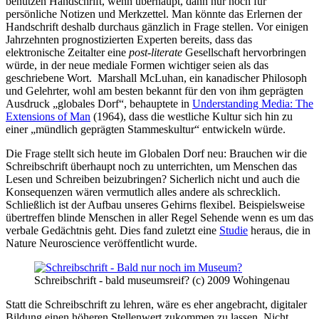
benutzen Handschrift, wenn überhaupt, dann nur noch für
persönliche Notizen und Merkzettel. Man könnte das Erlernen der
Handschrift deshalb durchaus gänzlich in Frage stellen. Vor einigen
Jahrzehnten prognostizierten Experten bereits, dass das
elektronische Zeitalter eine
post-literate
Gesellschaft hervorbringen
würde, in der neue mediale Formen wichtiger seien als das
geschriebene Wort. Marshall McLuhan, ein kanadischer Philosoph
und Gelehrter, wohl am besten bekannt für den von ihm geprägten
Ausdruck „globales Dorf“, behauptete in
Understanding Media: The
Extensions of Man
(1964), dass die westliche Kultur sich hin zu
einer „mündlich geprägten Stammeskultur“ entwickeln würde.
Die Frage stellt sich heute im Globalen Dorf neu: Brauchen wir die
Schreibschrift überhaupt noch zu unterrichten, um Menschen das
Lesen und Schreiben beizubringen? Sicherlich nicht und auch die
Konsequenzen wären vermutlich alles andere als schrecklich.
Schließlich ist der Aufbau unseres Gehirns flexibel. Beispielsweise
übertreffen blinde Menschen in aller Regel Sehende wenn es um das
verbale Gedächtnis geht. Dies fand zuletzt eine
Studie
heraus, die in
Nature Neuroscience veröffentlicht wurde.
Schreibschrift - bald museumsreif? (c) 2009 Wohingenau
Statt die Schreibschrift zu lehren, wäre es eher angebracht, digitaler
Bildung einen höheren Stellenwert zukommen zu lassen. Nicht