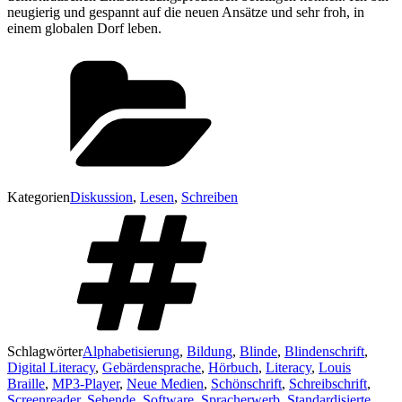
neugierig und gespannt auf die neuen Ansätze und sehr froh, in
einem globalen Dorf leben.
Kategorien
Diskussion
,
Lesen
,
Schreiben
Schlagwörter
Alphabetisierung
,
Bildung
,
Blinde
,
Blindenschrift
,
Digital Literacy
,
Gebärdensprache
,
Hörbuch
,
Literacy
,
Louis
Braille
,
MP3-Player
,
Neue Medien
,
Schönschrift
,
Schreibschrift
,
Screenreader
,
Sehende
,
Software
,
Spracherwerb
,
Standardisierte