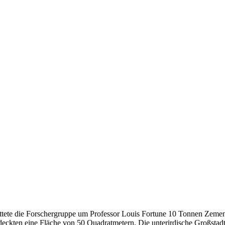
ttete die Forschergruppe um Professor Louis Fortune 10 Tonnen Zemen
deckten eine Fläche von 50 Quadratmetern. Die unterirdische Großstadt