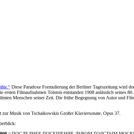
ößte.“
Diese Paradoxe Formulierung der Berliner Tageszeitung wird der 
e ersten Filmaufnahmen Tolstois entstanden 1908 anlässlich seines 80
lmten Menschen seiner Zeit. Die frühe Begegnung von Autor und Film 
eit zur Musik von Tschaikowskis Großer Klaviersonate, Opus 37.
berblick:
1909
// ПОСЛЕДНЕЕ ПОСЕЩЕНИЕ ЛЬВОМ ТОЛСТЫМ МОСКВЫ. Се