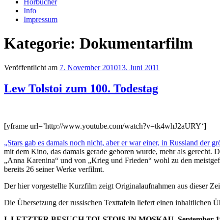
Hörbücher
Info
Impressum
Kategorie: Dokumentarfilm
Veröffentlicht am
7. November 2010
13. Juni 2011
Lew Tolstoi zum 100. Todestag
[yframe url=’http://www.youtube.com/watch?v=tk4whJ2aURY‘]
„Stars gab es damals noch nicht, aber er war einer, in Russland der gr
mit dem Kino, das damals gerade geboren wurde, mehr als gerecht. Di
„Anna Karenina“ und von „Krieg und Frieden“ wohl zu den meistgefi
bereits 26 seiner Werke verfilmt.
Der hier vorgestellte Kurzfilm zeigt Originalaufnahmen aus dieser Z
Die Übersetzung der russischen Texttafeln liefert einen inhaltlichen Ü
I. LETZTER BESUCH TOLSTOIS IN MOSKAU. September 