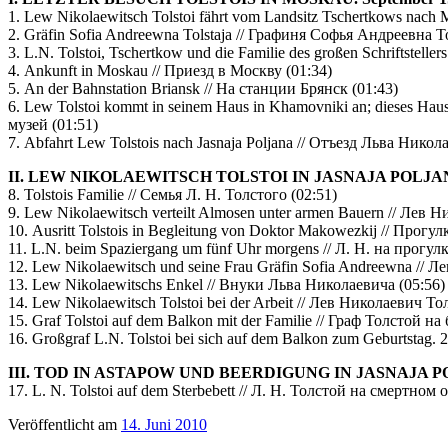
1. Lew Nikolaewitsch Tolstoi fährt vom Landsitz Tschertkows na
2. Gräfin Sofia Andreewna Tolstaja // Графиня Софья Андреевна Т
3. L.N. Tolstoi, Tschertkow und die Familie des großen Schriftstell
4. Ankunft in Moskau // Приезд в Москву (01:34)
5. An der Bahnstation Briansk // На станции Брянск (01:43)
6. Lew Tolstoi kommt in seinem Haus in Khamovniki an; dieses H
музей (01:51)
7. Abfahrt Lew Tolstois nach Jasnaja Poljana // Отъезд Льва Ник
II. LEW NIKOLAEWITSCH TOLSTOI IN JASNAJA POLJANA
8. Tolstois Familie // Семья Л. Н. Толстого (02:51)
9. Lew Nikolaewitsch verteilt Almosen unter armen Bauern // Ле
10. Ausritt Tolstois in Begleitung von Doktor Makowezkij // Пр
11. L.N. beim Spaziergang um fünf Uhr morgens // Л. Н. на прогулк
12. Lew Nikolaewitsch und seine Frau Gräfin Sofia Andreewna //
13. Lew Nikolaewitschs Enkel // Внуки Льва Николаевича (05:56)
14. Lew Nikolaewitsch Tolstoi bei der Arbeit // Лев Николаевич То
15. Graf Tolstoi auf dem Balkon mit der Familie // Граф Толстой на
16. Großgraf L.N. Tolstoi bei sich auf dem Balkon zum Geburtstag.
III. TOD IN ASTAPOW UND BEERDIGUNG IN JASNAJA P
17. L. N. Tolstoi auf dem Sterbebett // Л. Н. Толстой на смертном 
Veröffentlicht am
14. Juni 2010