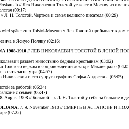
ch Moskau ab // Лев Николаевич Толстой уезжает в Москву из имения
олстая (00:17)
ers // Л. Н. Толстой, Чертков и семья великого писателя (00:29)
aus wird später zum Tolstoi-Museum // Лев Толстой прибывает в до
олаевича в Ясную Поляну (02:16)
 1908-1910
// ЛЕВ НИКОЛАЕВИЧ ТОЛСТОЙ В ЯСНОЙ ПОЛЯНЕ.
в Николаевич раздает милостыню бедным крестьянам (03:02)
огулка Толстого верхом в сопровождении доктора Маковецкого (04:0
е в пять часов утра (04:57)
 Лев Николаевич и его супруга графиня Софья Андреевна (05:05)
лстой за работой (06:34)
 балконе с семьей (06:47)
 28. August 1908 // Больной гр. Л. Н. Толстой у себя на балконе в д
OLJANA.
7.-9. November 1910 // СМЕРТЬ В АСТАПОВЕ И ПОХ
одре (07:22)