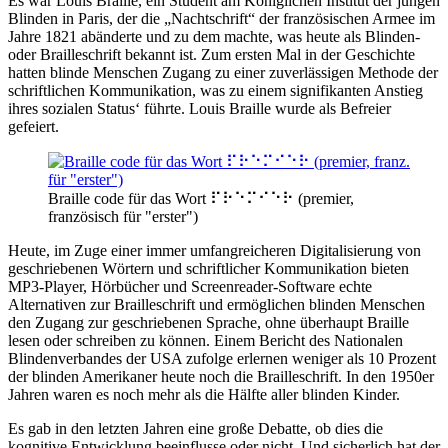
Es war Louis Braille, ein Student am Königlichen Institut der jungen
Blinden in Paris, der die „Nachtschrift“ der französischen Armee im
Jahre 1821 abänderte und zu dem machte, was heute als Blinden-
oder Brailleschrift bekannt ist. Zum ersten Mal in der Geschichte
hatten blinde Menschen Zugang zu einer zuverlässigen Methode der
schriftlichen Kommunikation, was zu einem signifikanten Anstieg
ihres sozialen Status‘ führte. Louis Braille wurde als Befreier
gefeiert.
Braille code für das Wort ⠏⠗⠑⠍⠊⠑⠗ (premier,
französisch für "erster")
Heute, im Zuge einer immer umfangreicheren Digitalisierung von
geschriebenen Wörtern und schriftlicher Kommunikation bieten
MP3-Player, Hörbücher und Screenreader-Software echte
Alternativen zur Brailleschrift und ermöglichen blinden Menschen
den Zugang zur geschriebenen Sprache, ohne überhaupt Braille
lesen oder schreiben zu können. Einem Bericht des Nationalen
Blindenverbandes der USA zufolge erlernen weniger als 10 Prozent
der blinden Amerikaner heute noch die Brailleschrift. In den 1950er
Jahren waren es noch mehr als die Hälfte aller blinden Kinder.
Es gab in den letzten Jahren eine große Debatte, ob dies die
kognitive Entwicklung beeinflusse oder nicht. Und sicherlich hat der