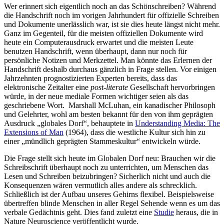
Wer erinnert sich eigentlich noch an das Schönschreiben? Während
die Handschrift noch im vorigen Jahrhundert für offizielle Schreiben
und Dokumente unerlässlich war, ist sie dies heute längst nicht mehr.
Ganz im Gegenteil, für die meisten offiziellen Dokumente wird
heute ein Computerausdruck erwartet und die meisten Leute
benutzen Handschrift, wenn überhaupt, dann nur noch für
persönliche Notizen und Merkzettel. Man könnte das Erlernen der
Handschrift deshalb durchaus gänzlich in Frage stellen. Vor einigen
Jahrzehnten prognostizierten Experten bereits, dass das
elektronische Zeitalter eine
post-literate
Gesellschaft hervorbringen
würde, in der neue mediale Formen wichtiger seien als das
geschriebene Wort. Marshall McLuhan, ein kanadischer Philosoph
und Gelehrter, wohl am besten bekannt für den von ihm geprägten
Ausdruck „globales Dorf“, behauptete in
Understanding Media: The
Extensions of Man
(1964), dass die westliche Kultur sich hin zu
einer „mündlich geprägten Stammeskultur“ entwickeln würde.
Die Frage stellt sich heute im Globalen Dorf neu: Brauchen wir die
Schreibschrift überhaupt noch zu unterrichten, um Menschen das
Lesen und Schreiben beizubringen? Sicherlich nicht und auch die
Konsequenzen wären vermutlich alles andere als schrecklich.
Schließlich ist der Aufbau unseres Gehirns flexibel. Beispielsweise
übertreffen blinde Menschen in aller Regel Sehende wenn es um das
verbale Gedächtnis geht. Dies fand zuletzt eine
Studie
heraus, die in
Nature Neuroscience veröffentlicht wurde.