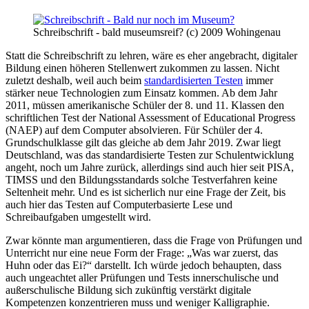
Schreibschrift - bald museumsreif? (c) 2009 Wohingenau
Statt die Schreibschrift zu lehren, wäre es eher angebracht, digitaler
Bildung einen höheren Stellenwert zukommen zu lassen. Nicht
zuletzt deshalb, weil auch beim
standardisierten Testen
immer
stärker neue Technologien zum Einsatz kommen. Ab dem Jahr
2011, müssen amerikanische Schüler der 8. und 11. Klassen den
schriftlichen Test der National Assessment of Educational Progress
(NAEP) auf dem Computer absolvieren. Für Schüler der 4.
Grundschulklasse gilt das gleiche ab dem Jahr 2019. Zwar liegt
Deutschland, was das standardisierte Testen zur Schulentwicklung
angeht, noch um Jahre zurück, allerdings sind auch hier seit PISA,
TIMSS und den Bildungsstandards solche Testverfahren keine
Seltenheit mehr. Und es ist sicherlich nur eine Frage der Zeit, bis
auch hier das Testen auf Computerbasierte Lese und
Schreibaufgaben umgestellt wird.
Zwar könnte man argumentieren, dass die Frage von Prüfungen und
Unterricht nur eine neue Form der Frage: „Was war zuerst, das
Huhn oder das Ei?“ darstellt. Ich würde jedoch behaupten, dass
auch ungeachtet aller Prüfungen und Tests innerschulische und
außerschulische Bildung sich zukünftig verstärkt digitale
Kompetenzen konzentrieren muss und weniger Kalligraphie.