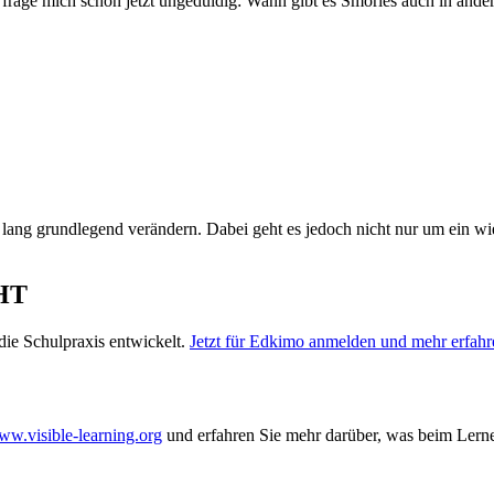
h frage mich schon jetzt ungeduldig: Wann gibt es Smories auch in and
 lang grundlegend verändern. Dabei geht es jedoch nicht nur um ein 
HT
ie Schulpraxis entwickelt.
Jetzt für Edkimo anmelden und mehr erfahr
w.visible-learning.org
und erfahren Sie mehr darüber, was beim Lerne