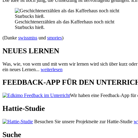
Die Idee ist noch jung, die Umsetzung ist hervorragend gelungen. Ic
Geschichtenerzählen als das Kaffeehaus noch nicht
Starbucks hieß.
(Danke
swissmiss
und
smories
)
NEUES LERNEN
Was, wie, von wem und mit wem wir lernen wird sich über kurz oder
ein neues Lernen...
weiterlesen
FEEDBACK-APP FÜR DEN UNTERRIC
Wir haben eine Feedback-App für d
Hattie-Studie
Besuchen Sie unsere Projektseite zur Hattie-Studie
ww
Suche