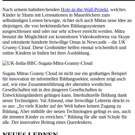
Nach seinem bahnbrechenden
Hole-in-the-Wall-Projekt
, welches
Kinder in Slums mit Lernstationen in Mauerlöchern zum
selbständigen Lernen bewegte, richtet sich auch Mitras neue Idee an
diejenigen, die von herkömmlichen Bildungssystemen
ausgeschlossen sind oder nur sehr schwer erreicht werden. Mitra
benutzt die Möglichkeit zur kostenlosen Videokonferenz via Skype
und rekrutierte hunderte freiwillige Omas in Newcastle – die
UK
Granny Cloud
. Diese Großmütter helfen einmal wöchentlich und
online Kindern in Indien bei ihrer Ausbildung.
Sugata Mitras Granny Cloud ist nicht nur ein großartiges Beispiel
für innovation im informellen Bildungssektor, sondern zeigt auch
auf, wie eine Zusammenführung der alternden westlichen
Gesellschaften mit in den jüngeren Gesellschaften in
Entwicklungsländern gelingen kann. Interkulturelle Bildung dank
neuer Technolgien. Val Almond, eine freiwillige Lehrerin drückt es
so aus: „So viele Kinder auf der Welt haben keinen Zugang zu
Bildung. Aber mithilfe der neuen Technologien gelingt es uns, auch
die ärmsten Kinder zu erreichen.“ Bildung für alle statt Schule für
alle. Der innovative Beitrag eines Querdenkers.
NEUES LERNEN