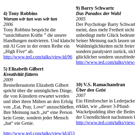
9) Barry Schwartz
4) Tony Robbins
Das Paradox der Wahl
Warum wir tun was wir tun
2005
2006
Der Psychologe Barry Schwar
Tony Robbins bespricht die
meint, dass mehr Freiheit nicht
“unsichtbaren Kräfte ” die unsere
unbedingt mehr Glück bedeute
Handlungen motivieren. Und klatscht
Seiner Meinung nach lassen u
mit Al Gore in der ersten Reihe ein
Wahlmöglichkeiten nicht freier
„High Five“ ab.
sondern paralysiert zurück, nic
http://www.ted.com/talks/view/id/96
glücklicher sondern unzufriede
http://www.ted.com/talks/view
5) Elizabeth Gilbert
Kreativität füttern
2009
10) V.S. Ramachandran
Bestsellerautorin Elizabeth Gilbert
Über den Geist
spricht über die unmöglichen Dinge,
2007
die von Künstlern erwartet werden
Ein Hirnforscher in Lederjacke
und über ihren Mühen an den Erfolg
erklärt, wie „dieser 3-Pfund-
von „Eat, Pray, Love“ anzuschließen.
Wackelpudding über die Bede
Ihre Meinung nach „ist“ eine Person
der Unendlichkeit nachsinnen 
kein Genie, sondern jeder Mensch
http://www.ted.com/talks/view
„hat“ ein Genie.
http://www.ted.com/talks/view/id/453