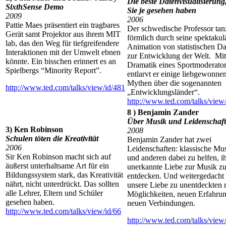
Die beste Datenvisualisierung,
SixthSense Demo
Sie je gesehen haben
2009
2006
Pattie Maes präsentiert ein tragbares
Der schwedische Professor tan
Gerät samt Projektor aus ihrem MIT
förmlich durch seine spektakul
lab, das den Weg für tiefgreifendere
Animation von statistischen D
Interaktionen mit der Umwelt ebnen
zur Entwicklung der Welt. Mit
könnte. Ein bisschen erinnert es an
Dramatik eines Sportmoderato
Spielbergs “Minority Report”.
entlarvt er einige liebgewonne
Mythen über die sogenannten
http://www.ted.com/talks/view/id/481
„Entwicklungsländer“.
http://www.ted.com/talks/view
8 ) Benjamin Zander
Über Musik und Leidenschaft
3) Ken Robinson
2008
Schulen töten die Kreativität
Benjamin Zander hat zwei
2006
Leidenschaften: klassische Mus
Sir Ken Robinson macht sich auf
und anderen dabei zu helfen, i
äußerst unterhaltsame Art für ein
unerkannte Liebe zur Musik z
Bildungssystem stark, das Kreativität
entdecken. Und weitergedacht
nährt, nicht unterdrückt. Das sollten
unsere Liebe zu unentdeckten
alle Lehrer, Eltern und Schüler
Möglichkeiten, neuen Erfahru
gesehen haben.
neuen Verbindungen.
http://www.ted.com/talks/view/id/66
http://www.ted.com/talks/view