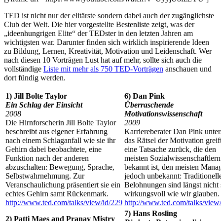
TED ist nicht nur der elitärste sondern dabei auch der zugänglichste
Club der Welt. Die hier vorgestellte Bestenliste zeigt, was der
„ideenhungrigen Elite“ der TEDster in den letzten Jahren am
wichtigsten war. Darunter finden sich wirklich inspirierende Ideen
zu Bildung, Lernen, Kreativität, Motivation und Leidenschaft. Wer
nach diesen 10 Vorträgen Lust hat auf mehr, sollte sich auch die
vollständige
Liste mit mehr als 750 TED-Vorträgen
anschauen und
dort fündig werden.
1) Jill Bolte Taylor
6) Dan Pink
Ein Schlag der Einsicht
Überraschende
2008
Motivationswissenschaft
Die Hirnforscherin Jill Bolte Taylor
2009
beschreibt aus eigener Erfahrung
Karriereberater Dan Pink unter
nach einem Schlaganfall wie sie ihr
das Rätsel der Motivation greif
Gehirn dabei beobachtete, eine
eine Tatsache zurück, die den
Funktion nach der anderen
meisten Sozialwissenschaftlern
abzuschalten: Bewegung, Sprache,
bekannt ist, den meisten Mana
Selbstwahrnehmung. Zur
jedoch unbekannt: Traditionell
Veranschaulichung präsentiert sie ein
Belohnungen sind längst nicht 
echtes Gehirn samt Rückenmark.
wirkungsvoll wie wir glauben.
http://www.ted.com/talks/view/id/229
http://www.ted.com/talks/view
7) Hans Rosling
2) Patti Maes and Pranav Mistry