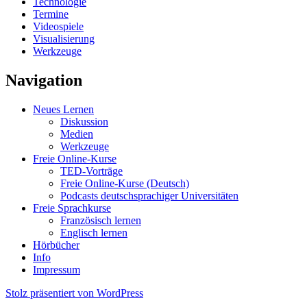
Technologie
Termine
Videospiele
Visualisierung
Werkzeuge
Navigation
Neues Lernen
Diskussion
Medien
Werkzeuge
Freie Online-Kurse
TED-Vorträge
Freie Online-Kurse (Deutsch)
Podcasts deutschsprachiger Universitäten
Freie Sprachkurse
Französisch lernen
Englisch lernen
Hörbücher
Info
Impressum
Stolz präsentiert von WordPress