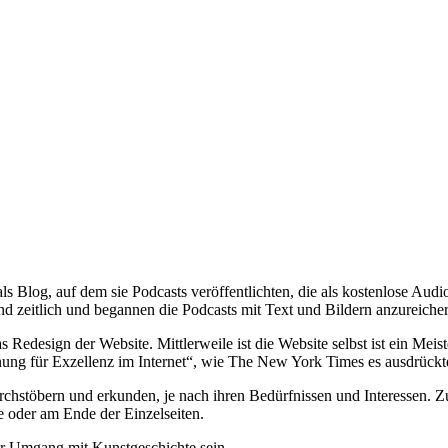
ls Blog, auf dem sie Podcasts veröffentlichten, die als kostenlose A
und zeitlich und begannen die Podcasts mit Text und Bildern anzureiche
s Redesign der Website. Mittlerweile ist die Website selbst ist ein Meis
hnung für Exzellenz im Internet“, wie The New York Times es ausdrückte
hstöbern und erkunden, je nach ihren Bedürfnissen und Interessen. Zur
e oder am Ende der Einzelseiten.
der Umgang mit Kunstgeschichte sein.