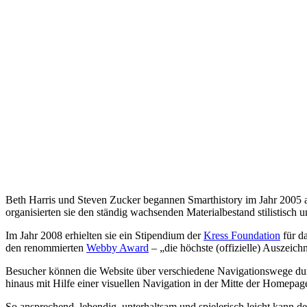
Beth Harris und Steven Zucker begannen Smarthistory im Jahr 2005 a
organisierten sie den ständig wachsenden Materialbestand stilistisch 
Im Jahr 2008 erhielten sie ein Stipendium der
Kress Foundation
für da
den renommierten
Webby Award
– „die höchste (offizielle) Auszeic
Besucher können die Website über verschiedene Navigationswege durc
hinaus mit Hilfe einer visuellen Navigation in der Mitte der Homepag
So ansprechend, lebendig, unterhaltsam und spielerisch leicht kann 