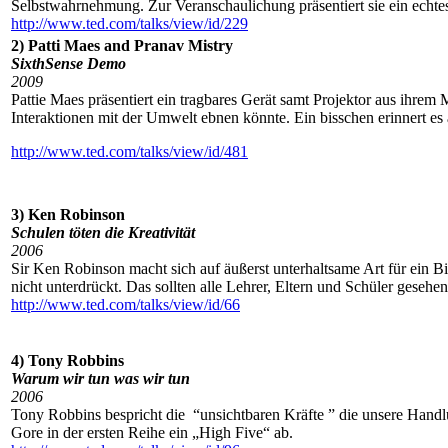
Selbstwahrnehmung. Zur Veranschaulichung präsentiert sie ein echt
http://www.ted.com/talks/view/id/229
2) Patti Maes and Pranav Mistry
SixthSense Demo
2009
Pattie Maes präsentiert ein tragbares Gerät samt Projektor aus ihrem 
Interaktionen mit der Umwelt ebnen könnte. Ein bisschen erinnert es
http://www.ted.com/talks/view/id/481
3) Ken Robinson
Schulen töten die Kreativität
2006
Sir Ken Robinson macht sich auf äußerst unterhaltsame Art für ein Bil
nicht unterdrückt. Das sollten alle Lehrer, Eltern und Schüler gesehe
http://www.ted.com/talks/view/id/66
4) Tony Robbins
Warum wir tun was wir tun
2006
Tony Robbins bespricht die “unsichtbaren Kräfte ” die unsere Handl
Gore in der ersten Reihe ein „High Five“ ab.