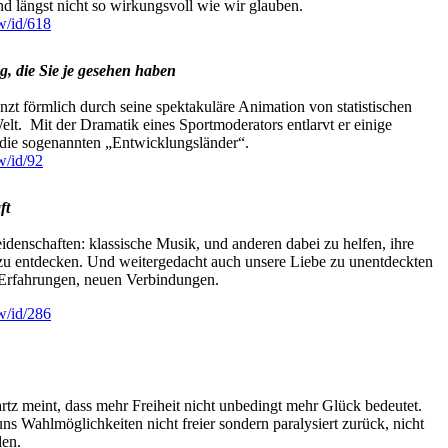
nd längst nicht so wirkungsvoll wie wir glauben.
w/id/618
g, die Sie je gesehen haben
nzt förmlich durch seine spektakuläre Animation von statistischen
lt. Mit der Dramatik eines Sportmoderators entlarvt er einige
die sogenannten „Entwicklungsländer“.
w/id/92
ft
denschaften: klassische Musik, und anderen dabei zu helfen, ihre
zu entdecken. Und weitergedacht auch unsere Liebe zu unentdeckten
Erfahrungen, neuen Verbindungen.
w/id/286
z meint, dass mehr Freiheit nicht unbedingt mehr Glück bedeutet.
ns Wahlmöglichkeiten nicht freier sondern paralysiert zurück, nicht
den.