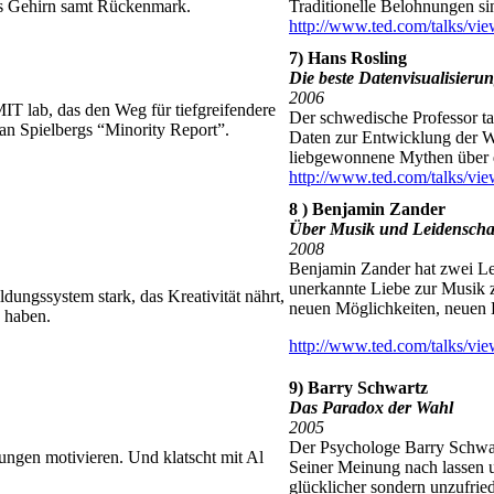
es Gehirn samt Rückenmark.
Traditionelle Belohnungen si
http://www.ted.com/talks/vie
7) Hans Rosling
Die beste Datenvisualisierun
2006
MIT lab, das den Weg für tiefgreifendere
Der schwedische Professor ta
 an Spielbergs “Minority Report”.
Daten zur Entwicklung der We
liebgewonnene Mythen über 
http://www.ted.com/talks/vie
8 ) Benjamin Zander
Über Musik und Leidenscha
2008
Benjamin Zander hat zwei Lei
unerkannte Liebe zur Musik 
dungssystem stark, das Kreativität nährt,
neuen Möglichkeiten, neuen 
n haben.
http://www.ted.com/talks/vie
9) Barry Schwartz
Das Paradox der Wahl
2005
Der Psychologe Barry Schwart
ungen motivieren. Und klatscht mit Al
Seiner Meinung nach lassen u
glücklicher sondern unzufrie