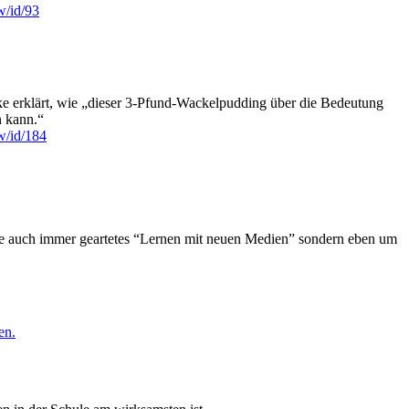
w/id/93
ke erklärt, wie „dieser 3-Pfund-Wackelpudding über die Bedeutung
n kann.“
w/id/184
wie auch immer geartetes “Lernen mit neuen Medien” sondern eben um
en.