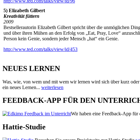
http://www.ted.com/talks/view/id/96
5) Elizabeth Gilbert
Kreativität füttern
2009
Bestsellerautorin Elizabeth Gilbert spricht über die unmöglichen Din
und über ihren Mühen an den Erfolg von „Eat, Pray, Love“ anzuschli
Person kein Genie, sondern jeder Mensch „hat“ ein Genie.
http://www.ted.com/talks/view/id/453
NEUES LERNEN
Was, wie, von wem und mit wem wir lernen wird sich über kurz oder
ein neues Lernen...
weiterlesen
FEEDBACK-APP FÜR DEN UNTERRIC
Wir haben eine Feedback-App für d
Hattie-Studie