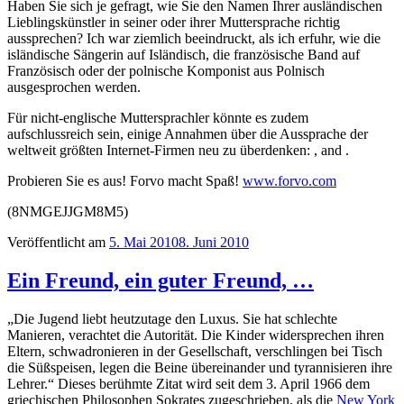
Haben Sie sich je gefragt, wie Sie den Namen Ihrer ausländischen
Lieblingskünstler in seiner oder ihrer Muttersprache richtig
aussprechen? Ich war ziemlich beeindruckt, als ich erfuhr, wie die
isländische Sängerin
auf Isländisch, die französische Band
auf
Französisch oder der polnische Komponist
aus Polnisch
ausgesprochen werden.
Für nicht-englische Muttersprachler könnte es zudem
aufschlussreich sein, einige Annahmen über die Aussprache der
weltweit größten Internet-Firmen neu zu überdenken:
,
and
.
Probieren Sie es aus! Forvo macht Spaß!
www.forvo.com
(8NMGEJJGM8M5)
Veröffentlicht am
5. Mai 2010
8. Juni 2010
Ein Freund, ein guter Freund, …
„Die Jugend liebt heutzutage den Luxus. Sie hat schlechte
Manieren, verachtet die Autorität. Die Kinder widersprechen ihren
Eltern, schwadronieren in der Gesellschaft, verschlingen bei Tisch
die Süßspeisen, legen die Beine übereinander und tyrannisieren ihre
Lehrer.“ Dieses berühmte Zitat wird seit dem 3. April 1966 dem
griechischen Philosophen Sokrates zugeschrieben, als die
New York