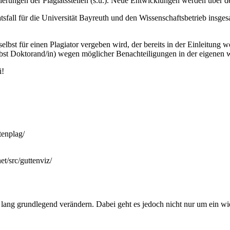
ierungen der Plagiatsstellen (s.u.). Neue Entwicklungen werden über
fall für die Universität Bayreuth und den Wissenschaftsbetrieb insgesa
bst für einen Plagiator vergeben wird, der bereits in der Einleitung 
selbst Doktorand/in) wegen möglicher Benachteiligungen in der eigenen 
i!
ttenplag/
et/src/guttenviz/
 lang grundlegend verändern. Dabei geht es jedoch nicht nur um ein 