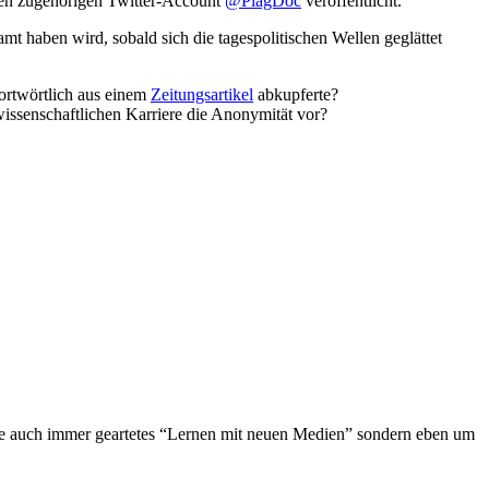
 den zugehörigen Twitter-Account
@PlagDoc
veröffentlicht.
mt haben wird, sobald sich die tagespolitischen Wellen geglättet
wortwörtlich aus einem
Zeitungsartikel
abkupferte?
wissenschaftlichen Karriere die Anonymität vor?
wie auch immer geartetes “Lernen mit neuen Medien” sondern eben um