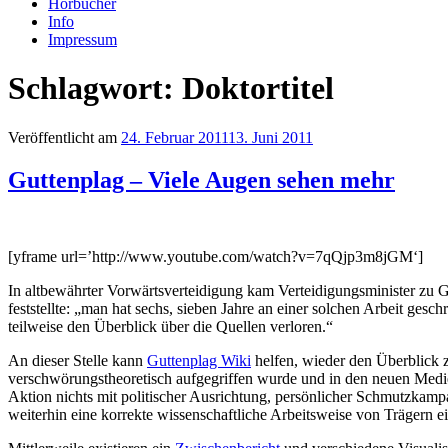
Hörbücher
Info
Impressum
Schlagwort: Doktortitel
Veröffentlicht am
24. Februar 2011
13. Juni 2011
Guttenplag – Viele Augen sehen mehr
[yframe url=’http://www.youtube.com/watch?v=7qQjp3m8jGM‘]
In altbewährter Vorwärtsverteidigung kam Verteidigungsminister zu G
feststellte: „man hat sechs, sieben Jahre an einer solchen Arbeit gesc
teilweise den Überblick über die Quellen verloren.“
An dieser Stelle kann
Guttenplag Wiki
helfen, wieder den Überblick z
verschwörungstheoretisch aufgegriffen wurde und in den neuen Medien
Aktion nichts mit politischer Ausrichtung, persönlicher Schmutzkampag
weiterhin eine korrekte wissenschaftliche Arbeitsweise von Trägern e