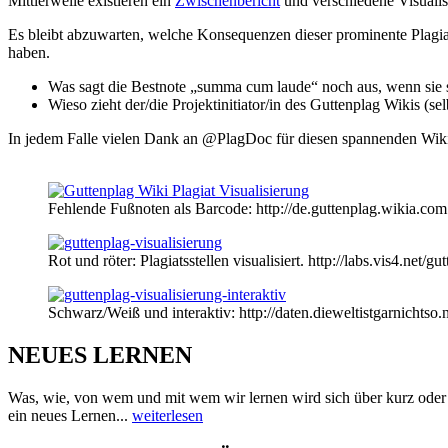
Mittlerweile existieren ein
Zwischenbericht
und verschiedene Visualis
Es bleibt abzuwarten, welche Konsequenzen dieser prominente Plagiats
haben.
Was sagt die Bestnote „summa cum laude“ noch aus, wenn sie sel
Wieso zieht der/die Projektinitiator/in des Guttenplag Wikis (
In jedem Falle vielen Dank an @PlagDoc für diesen spannenden Wik
Fehlende Fußnoten als Barcode: http://de.guttenplag.wikia.com
Rot und röter: Plagiatsstellen visualisiert. http://labs.vis4.net/gu
Schwarz/Weiß und interaktiv: http://daten.dieweltistgarnichtso.n
NEUES LERNEN
Was, wie, von wem und mit wem wir lernen wird sich über kurz oder
ein neues Lernen...
weiterlesen