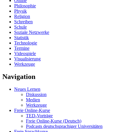
Online
Philosophie
Physik
Religion
Schreiben
Schule
Soziale Netzwerke
Statistik
Technologie
Termine
Videospiele
Visualisierung
Werkzeuge
Navigation
Neues Lernen
Diskussion
Medien
Werkzeuge
Freie Online-Kurse
TED-Vorträge
Freie Online-Kurse (Deutsch)
Podcasts deutschsprachiger Universitäten
Freie Sprachkurse