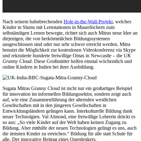
Nach seinem bahnbrechenden
Hole-in-the-Wall-Projekt
, welches
Kinder in Slums mit Lernstationen in Mauerlöchern zum
selbständigen Lernen bewegte, richtet sich auch Mitras neue Idee an
diejenigen, die von herkömmlichen Bildungssystemen
ausgeschlossen sind oder nur sehr schwer erreicht werden. Mitra
benutzt die Möglichkeit zur kostenlosen Videokonferenz via Skype
und rekrutierte hunderte freiwillige Omas in Newcastle – die
UK
Granny Cloud
. Diese Großmütter helfen einmal wöchentlich und
online Kindern in Indien bei ihrer Ausbildung.
Sugata Mitras Granny Cloud ist nicht nur ein großartiges Beispiel
für innovation im informellen Bildungssektor, sondern zeigt auch
auf, wie eine Zusammenführung der alternden westlichen
Gesellschaften mit in den jüngeren Gesellschaften in
Entwicklungsländern gelingen kann. Interkulturelle Bildung dank
neuer Technolgien. Val Almond, eine freiwillige Lehrerin drückt es
so aus: „So viele Kinder auf der Welt haben keinen Zugang zu
Bildung. Aber mithilfe der neuen Technologien gelingt es uns, auch
die ärmsten Kinder zu erreichen.“ Bildung für alle statt Schule für
alle. Der innovative Beitrag eines Querdenkers.