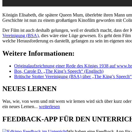
Königin Elisabeth, die spätere Queen Mum, überlebte ihren Mann um 
Geschichte ist nun zu einem großartigen Kinofilm geworden mit Coli
Der Film ist auch deshalb gelungen, weil er deutlich macht, dass der 
Vereinigung (BSA)
, dies wäre eine Lüge gewesen. Es geht dem Film 
welche Herausforderung es darstellt, gefangen zu sein im eigenen sto
Weitere Informationen:
Originalaufzeichnung einer Rede des Königs 1938 auf www.br
Bos, Carole D. „The King’s Speech“ (Englisch)
Britische Stotter Vereinigung (BSA) über „The King’s Speech“
NEUES LERNEN
Was, wie, von wem und mit wem wir lernen wird sich über kurz oder
ein neues Lernen...
weiterlesen
FEEDBACK-APP FÜR DEN UNTERRIC
Wir haben eine Feedback-App für d