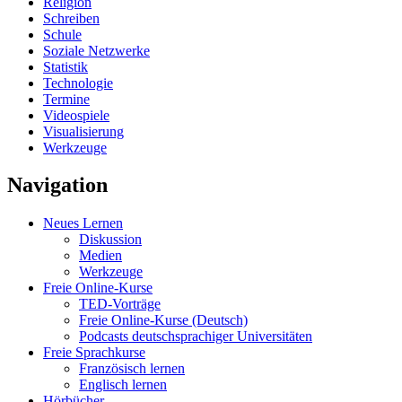
Religion
Schreiben
Schule
Soziale Netzwerke
Statistik
Technologie
Termine
Videospiele
Visualisierung
Werkzeuge
Navigation
Neues Lernen
Diskussion
Medien
Werkzeuge
Freie Online-Kurse
TED-Vorträge
Freie Online-Kurse (Deutsch)
Podcasts deutschsprachiger Universitäten
Freie Sprachkurse
Französisch lernen
Englisch lernen
Hörbücher