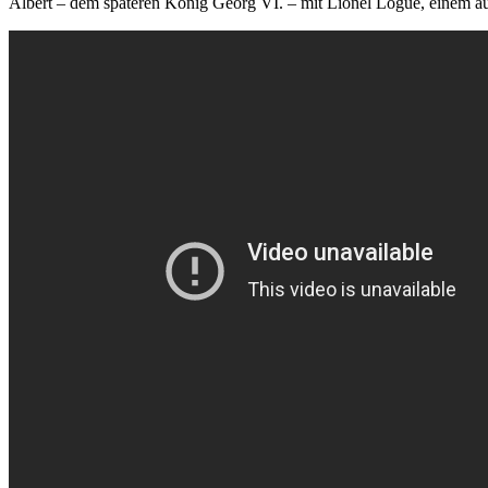
Albert – dem späteren König Georg VI. – mit Lionel Logue, einem au