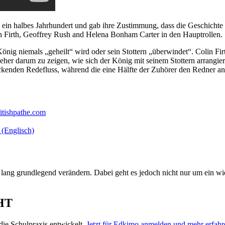
ein halbes Jahrhundert und gab ihre Zustimmung, dass die Geschichte 
n Firth, Geoffrey Rush and Helena Bonham Carter in den Hauptrollen.
König niemals „geheilt“ wird oder sein Stottern „überwindet“. Colin Firt
eher darum zu zeigen, wie sich der König mit seinem Stottern arrangie
ckenden Redefluss, während die eine Hälfte der Zuhörer den Redner anst
itishpathe.com
 (Englisch)
 lang grundlegend verändern. Dabei geht es jedoch nicht nur um ein 
HT
ie Schulpraxis entwickelt.
Jetzt für Edkimo anmelden und mehr erfahr