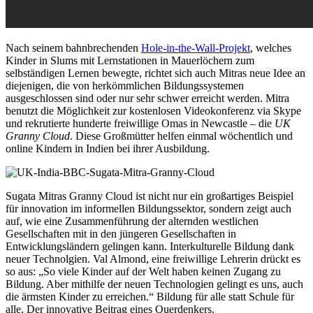
Nach seinem bahnbrechenden
Hole-in-the-Wall-Projekt
, welches
Kinder in Slums mit Lernstationen in Mauerlöchern zum
selbständigen Lernen bewegte, richtet sich auch Mitras neue Idee an
diejenigen, die von herkömmlichen Bildungssystemen
ausgeschlossen sind oder nur sehr schwer erreicht werden. Mitra
benutzt die Möglichkeit zur kostenlosen Videokonferenz via Skype
und rekrutierte hunderte freiwillige Omas in Newcastle – die
UK
Granny Cloud
. Diese Großmütter helfen einmal wöchentlich und
online Kindern in Indien bei ihrer Ausbildung.
Sugata Mitras Granny Cloud ist nicht nur ein großartiges Beispiel
für innovation im informellen Bildungssektor, sondern zeigt auch
auf, wie eine Zusammenführung der alternden westlichen
Gesellschaften mit in den jüngeren Gesellschaften in
Entwicklungsländern gelingen kann. Interkulturelle Bildung dank
neuer Technolgien. Val Almond, eine freiwillige Lehrerin drückt es
so aus: „So viele Kinder auf der Welt haben keinen Zugang zu
Bildung. Aber mithilfe der neuen Technologien gelingt es uns, auch
die ärmsten Kinder zu erreichen.“ Bildung für alle statt Schule für
alle. Der innovative Beitrag eines Querdenkers.