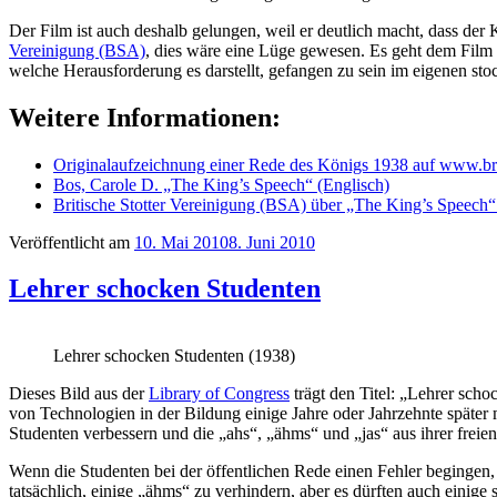
Der Film ist auch deshalb gelungen, weil er deutlich macht, dass der 
Vereinigung (BSA)
, dies wäre eine Lüge gewesen. Es geht dem Film 
welche Herausforderung es darstellt, gefangen zu sein im eigenen sto
Weitere Informationen:
Originalaufzeichnung einer Rede des Königs 1938 auf www.br
Bos, Carole D. „The King’s Speech“ (Englisch)
Britische Stotter Vereinigung (BSA) über „The King’s Speech“
Veröffentlicht am
10. Mai 2010
8. Juni 2010
Lehrer schocken Studenten
Lehrer schocken Studenten (1938)
Dieses Bild aus der
Library of Congress
trägt den Titel: „Lehrer sch
von Technologien in der Bildung einige Jahre oder Jahrzehnte später
Studenten verbessern und die „ahs“, „ähms“ und „jas“ aus ihrer freie
Wenn die Studenten bei der öffentlichen Rede einen Fehler begingen,
tatsächlich, einige „ähms“ zu verhindern, aber es dürften auch ein