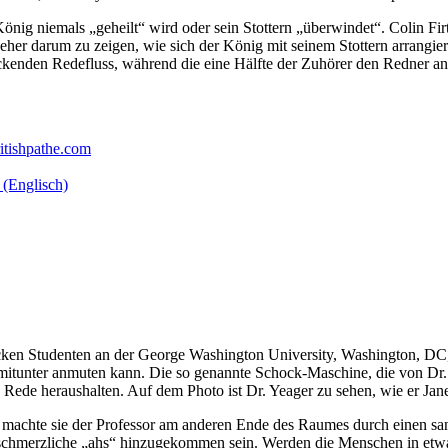
König niemals „geheilt“ wird oder sein Stottern „überwindet“. Colin Firt
eher darum zu zeigen, wie sich der König mit seinem Stottern arrangie
ckenden Redefluss, während die eine Hälfte der Zuhörer den Redner anst
itishpathe.com
 (Englisch)
ocken Studenten an der George Washington University, Washington, DC, 
 mitunter anmuten kann. Die so genannte Schock-Maschine, die von Dr.
n Rede heraushalten. Auf dem Photo ist Dr. Yeager zu sehen, wie er Ja
 machte sie der Professor am anderen Ende des Raumes durch einen san
ige schmerzliche „ahs“ hinzugekommen sein. Werden die Menschen in etw