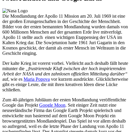
Die Mondlandung der Apollo 11 Mission am 20. Juli 1969 ist eine
der großen Errungenschaften in der Geschichte der Menschheit.
Bilder von der ersten bemannten Mondlandung wurden damals von
600 Millionen Menschen auf der gesamten Erde live mitverfolgt.
Apollo 11 stellte auch einen wichtigen Etappensieg der USA im
Kalten Krieg dar. Die Sowjetunion hatte 1961 Juri Gagarin in den
Kosmos geschickt, der damit als erster Mensch im Weltraum in die
Geschicht einging.
Der kalte Krieg ist vorerst vorbei. Vielleicht auch deshalb fällt heute
mitunter die
„frustrierende Kluft zwischen der hoch inspirierenden
Arbeit der NASA und den zahnlosen offiziellen Mitteilung darüber“
auf, wie es
Maria Popova
vor kurzem ausdrückte. Glücklicherweise
gibt es einige Leute, die mit ihren kreativen Ideen diese Lücke
schließen.
Zum 40-jährigen Jubiläum der ersten Mondlandung veröffentlichte
Google das Projekt
Google Moon
. Seit einiger Zeit nutzt eine
neuseeländische Firma das Google Earth Projekt spielerisch und
entwickelte nun basierend auf dem Google Moon Projekt ein
browsergestütztes Mondlandespiel. Das Spiel ist vor allem deshalb
so aufregend, weil es die letzte Phase der Landung von Apollo 11
nachempfinden lässt. Der Autopilot steuerte damals kurz vor der