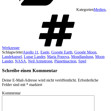
Kategorien
Medien
,
Werkzeuge
Schlagwörter
Apollo 11
,
Eagle
,
Google Earth
,
Google Moon
,
Landekapsel
,
Lunar Lander
,
Maria Popova
,
Mondlandung
,
Moon
Lander
,
NASA
,
Neil Armstrong
,
Planetinaction
,
Spiel
Schreibe einen Kommentar
Deine E-Mail-Adresse wird nicht veröffentlicht.
Erforderliche
Felder sind mit
*
markiert
Kommentar