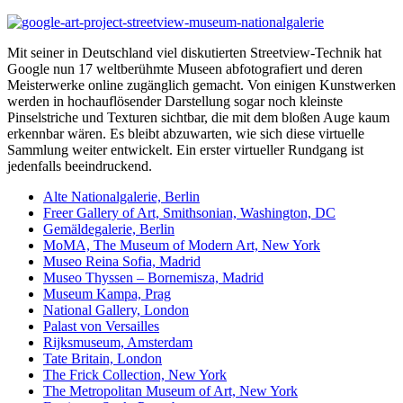
Mit seiner in Deutschland viel diskutierten Streetview-Technik hat
Google nun 17 weltberühmte Museen abfotografiert und deren
Meisterwerke online zugänglich gemacht. Von einigen Kunstwerken
werden in hochauflösender Darstellung sogar noch kleinste
Pinselstriche und Texturen sichtbar, die mit dem bloßen Auge kaum
erkennbar wären. Es bleibt abzuwarten, wie sich diese virtuelle
Sammlung weiter entwickelt. Ein erster virtueller Rundgang ist
jedenfalls beeindruckend.
Alte Nationalgalerie, Berlin
Freer Gallery of Art, Smithsonian, Washington, DC
Gemäldegalerie, Berlin
MoMA, The Museum of Modern Art, New York
Museo Reina Sofia, Madrid
Museo Thyssen – Bornemisza, Madrid
Museum Kampa, Prag
National Gallery, London
Palast von Versailles
Rijksmuseum, Amsterdam
Tate Britain, London
The Frick Collection, New York
The Metropolitan Museum of Art, New York