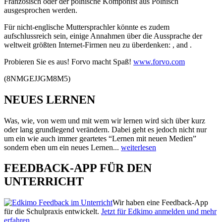
Französisch oder der polnische Komponist
aus Polnisch
ausgesprochen werden.
Für nicht-englische Muttersprachler könnte es zudem
aufschlussreich sein, einige Annahmen über die Aussprache der
weltweit größten Internet-Firmen neu zu überdenken:
,
and
.
Probieren Sie es aus! Forvo macht Spaß!
www.forvo.com
(8NMGEJJGM8M5)
NEUES LERNEN
Was, wie, von wem und mit wem wir lernen wird sich über kurz
oder lang grundlegend verändern. Dabei geht es jedoch nicht nur
um ein wie auch immer geartetes “Lernen mit neuen Medien”
sondern eben um ein neues Lernen...
weiterlesen
FEEDBACK-APP FÜR DEN
UNTERRICHT
Wir haben eine Feedback-App
für die Schulpraxis entwickelt.
Jetzt für Edkimo anmelden und mehr
erfahren.