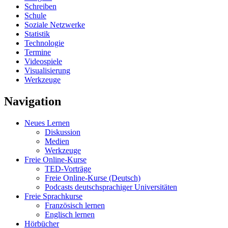
Schreiben
Schule
Soziale Netzwerke
Statistik
Technologie
Termine
Videospiele
Visualisierung
Werkzeuge
Navigation
Neues Lernen
Diskussion
Medien
Werkzeuge
Freie Online-Kurse
TED-Vorträge
Freie Online-Kurse (Deutsch)
Podcasts deutschsprachiger Universitäten
Freie Sprachkurse
Französisch lernen
Englisch lernen
Hörbücher