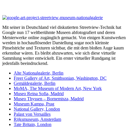
Mit seiner in Deutschland viel diskutierten Streetview-Technik hat
Google nun 17 weltberühmte Museen abfotografiert und deren
Meisterwerke online zugänglich gemacht. Von einigen Kunstwerken
werden in hochauflösender Darstellung sogar noch kleinste
Pinselstriche und Texturen sichtbar, die mit dem bloßen Auge kaum
erkennbar wären. Es bleibt abzuwarten, wie sich diese virtuelle
Sammlung weiter entwickelt. Ein erster virtueller Rundgang ist
jedenfalls beeindruckend.
Alte Nationalgalerie, Berlin
Freer Gallery of Art, Smithsonian, Washington, DC
Gemäldegalerie, Berlin
MoMA, The Museum of Modern Art, New York
Museo Reina Sofia, Madrid
Museo Thyssen – Bornemisza, Madrid
Museum Kampa, Prag
National Gallery, London
Palast von Versailles
Rijksmuseum, Amsterdam
Tate Britain, London