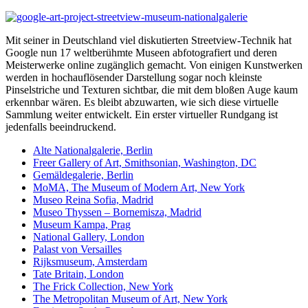
Mit seiner in Deutschland viel diskutierten Streetview-Technik hat
Google nun 17 weltberühmte Museen abfotografiert und deren
Meisterwerke online zugänglich gemacht. Von einigen Kunstwerken
werden in hochauflösender Darstellung sogar noch kleinste
Pinselstriche und Texturen sichtbar, die mit dem bloßen Auge kaum
erkennbar wären. Es bleibt abzuwarten, wie sich diese virtuelle
Sammlung weiter entwickelt. Ein erster virtueller Rundgang ist
jedenfalls beeindruckend.
Alte Nationalgalerie, Berlin
Freer Gallery of Art, Smithsonian, Washington, DC
Gemäldegalerie, Berlin
MoMA, The Museum of Modern Art, New York
Museo Reina Sofia, Madrid
Museo Thyssen – Bornemisza, Madrid
Museum Kampa, Prag
National Gallery, London
Palast von Versailles
Rijksmuseum, Amsterdam
Tate Britain, London
The Frick Collection, New York
The Metropolitan Museum of Art, New York