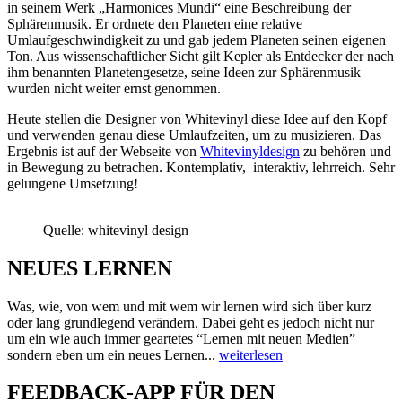
in seinem Werk „Harmonices Mundi“ eine Beschreibung der
Sphärenmusik. Er ordnete den Planeten eine relative
Umlaufgeschwindigkeit zu und gab jedem Planeten seinen eigenen
Ton. Aus wissenschaftlicher Sicht gilt Kepler als Entdecker der nach
ihm benannten Planetengesetze, seine Ideen zur Sphärenmusik
wurden nicht weiter ernst genommen.
Heute stellen die Designer von Whitevinyl diese Idee auf den Kopf
und verwenden genau diese Umlaufzeiten, um zu musizieren. Das
Ergebnis ist auf der Webseite von
Whitevinyldesign
zu behören und
in Bewegung zu betrachen. Kontemplativ, interaktiv, lehrreich. Sehr
gelungene Umsetzung!
Quelle: whitevinyl design
NEUES LERNEN
Was, wie, von wem und mit wem wir lernen wird sich über kurz
oder lang grundlegend verändern. Dabei geht es jedoch nicht nur
um ein wie auch immer geartetes “Lernen mit neuen Medien”
sondern eben um ein neues Lernen...
weiterlesen
FEEDBACK-APP FÜR DEN