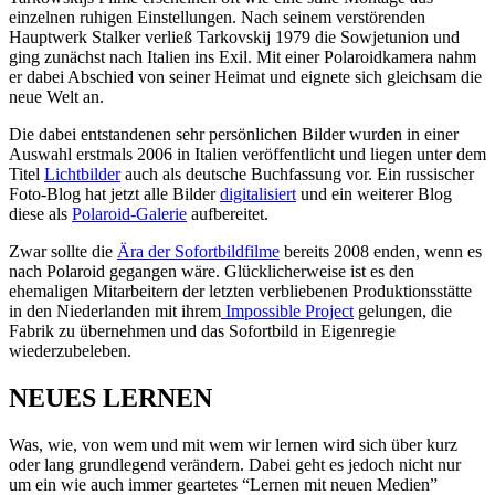
einzelnen ruhigen Einstellungen. Nach seinem verstörenden
Hauptwerk Stalker verließ Tarkovskij 1979 die Sowjetunion und
ging zunächst nach Italien ins Exil. Mit einer Polaroidkamera nahm
er dabei Abschied von seiner Heimat und eignete sich gleichsam die
neue Welt an.
Die dabei entstandenen sehr persönlichen Bilder wurden in einer
Auswahl erstmals 2006 in Italien veröffentlicht und liegen unter dem
Titel
Lichtbilder
auch als deutsche Buchfassung vor. Ein russischer
Foto-Blog hat jetzt alle Bilder
digitalisiert
und ein weiterer Blog
diese als
Polaroid-Galerie
aufbereitet.
Zwar sollte die
Ära der Sofortbildfilme
bereits 2008 enden, wenn es
nach Polaroid gegangen wäre. Glücklicherweise ist es den
ehemaligen Mitarbeitern der letzten verbliebenen Produktionsstätte
in den Niederlanden mit ihrem
Impossible Project
gelungen, die
Fabrik zu übernehmen und das Sofortbild in Eigenregie
wiederzubeleben.
NEUES LERNEN
Was, wie, von wem und mit wem wir lernen wird sich über kurz
oder lang grundlegend verändern. Dabei geht es jedoch nicht nur
um ein wie auch immer geartetes “Lernen mit neuen Medien”