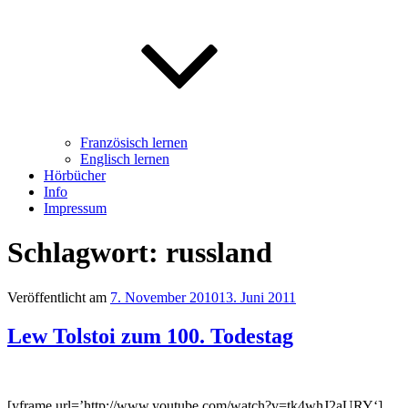
Französisch lernen
Englisch lernen
Hörbücher
Info
Impressum
Schlagwort: russland
Veröffentlicht am
7. November 2010
13. Juni 2011
Lew Tolstoi zum 100. Todestag
[yframe url=’http://www.youtube.com/watch?v=tk4whJ2aURY‘]