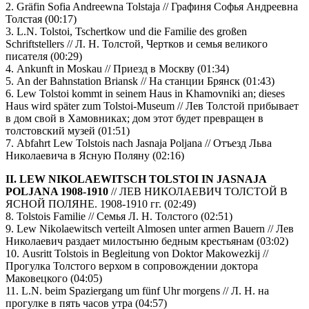
2. Gräfin Sofia Andreewna Tolstaja // Графиня Софья Андреевна
Толстая (00:17)
3. L.N. Tolstoi, Tschertkow und die Familie des großen
Schriftstellers // Л. Н. Толстой, Чертков и семья великого
писателя (00:29)
4. Ankunft in Moskau // Приезд в Москву (01:34)
5. An der Bahnstation Briansk // На станции Брянск (01:43)
6. Lew Tolstoi kommt in seinem Haus in Khamovniki an; dieses
Haus wird später zum Tolstoi-Museum // Лев Толстой прибывает
в дом свой в Хамовниках; дом этот будет превращен в
толстовский музей (01:51)
7. Abfahrt Lew Tolstois nach Jasnaja Poljana // Отъезд Льва
Николаевича в Ясную Поляну (02:16)
II. LEW NIKOLAEWITSCH TOLSTOI IN JASNAJA
POLJANA 1908-1910
// ЛЕВ НИКОЛАЕВИЧ ТОЛСТОЙ В
ЯСНОЙ ПОЛЯНЕ. 1908-1910 гг. (02:49)
8. Tolstois Familie // Семья Л. Н. Толстого (02:51)
9. Lew Nikolaewitsch verteilt Almosen unter armen Bauern // Лев
Николаевич раздает милостыню бедным крестьянам (03:02)
10. Ausritt Tolstois in Begleitung von Doktor Makowezkij //
Прогулка Толстого верхом в сопровождении доктора
Маковецкого (04:05)
11. L.N. beim Spaziergang um fünf Uhr morgens // Л. Н. на
прогулке в пять часов утра (04:57)