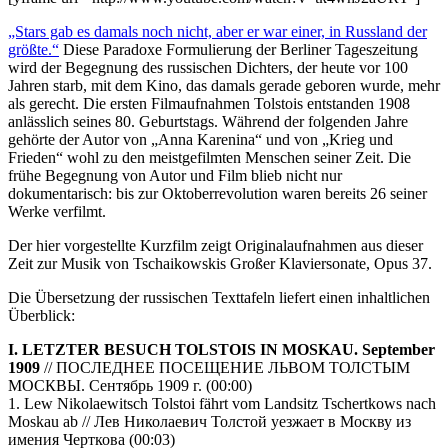
„Stars gab es damals noch nicht, aber er war einer, in Russland der
größte.“
Diese Paradoxe Formulierung der Berliner Tageszeitung
wird der Begegnung des russischen Dichters, der heute vor 100
Jahren starb, mit dem Kino, das damals gerade geboren wurde, mehr
als gerecht. Die ersten Filmaufnahmen Tolstois entstanden 1908
anlässlich seines 80. Geburtstags. Während der folgenden Jahre
gehörte der Autor von „Anna Karenina“ und von „Krieg und
Frieden“ wohl zu den meistgefilmten Menschen seiner Zeit. Die
frühe Begegnung von Autor und Film blieb nicht nur
dokumentarisch: bis zur Oktoberrevolution waren bereits 26 seiner
Werke verfilmt.
Der hier vorgestellte Kurzfilm zeigt Originalaufnahmen aus dieser
Zeit zur Musik von Tschaikowskis Großer Klaviersonate, Opus 37.
Die Übersetzung der russischen Texttafeln liefert einen inhaltlichen
Überblick:
I. LETZTER BESUCH TOLSTOIS IN MOSKAU. September
1909
// ПОСЛЕДНЕЕ ПОСЕЩЕНИЕ ЛЬВОМ ТОЛСТЫМ
МОСКВЫ. Сентябрь 1909 г. (00:00)
1. Lew Nikolaewitsch Tolstoi fährt vom Landsitz Tschertkows nach
Moskau ab // Лев Николаевич Толстой уезжает в Москву из
имения Черткова (00:03)