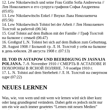
12. Lew Nikolaewitsch und seine Frau Gräfin Sofia Andreewna //
Лев Николаевич и его супруга графиня Софья Андреевна
(05:05)
13. Lew Nikolaewitschs Enkel // Внуки Льва Николаевича
(05:56)
14. Lew Nikolaewitsch Tolstoi bei der Arbeit // Лев Николаевич
Толстой за работой (06:34)
15. Graf Tolstoi auf dem Balkon mit der Familie // Граф Толстой
на балконе с семьей (06:47)
16. Großgraf L.N. Tolstoi bei sich auf dem Balkon zum Geburtstag.
28. August 1908 // Больной гр. Л. Н. Толстой у себя на балконе
в день юбилея. 28 августа 1908 г. (07:13)
III. TOD IN ASTAPOW UND BEERDIGUNG IN JASNAJA
POLJANA.
7.-9. November 1910 // СМЕРТЬ В АСТАПОВЕ И
ПОХОРОНЫ В ЯСНОЙ ПОЛЯНЕ. 7-9 ноября 1910 г.
17. L. N. Tolstoi auf dem Sterbebett // Л. Н. Толстой на смертном
одре (07:22)
NEUES LERNEN
Was, wie, von wem und mit wem wir lernen wird sich über kurz
oder lang grundlegend verändern. Dabei geht es jedoch nicht nur
um ein wie auch immer geartetes “Lernen mit neuen Medien”