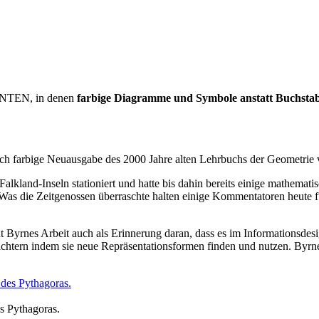
EN, in denen
farbige Diagramme und Symbole anstatt Buchstab
hnlich farbige Neuausgabe des 2000 Jahre alten Lehrbuchs der Geometri
kland-Inseln stationiert und hatte bis dahin bereits einige mathematis
 Was die Zeitgenossen überraschte halten einige Kommentatoren heute f
nt Byrnes Arbeit auch als Erinnerung daran, dass es im Informationsdes
eichtern indem sie neue Repräsentationsformen finden und nutzen. Byrne
es Pythagoras.