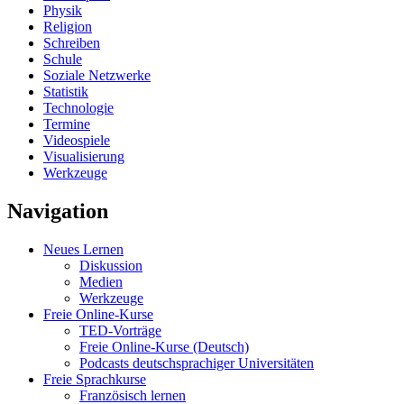
Physik
Religion
Schreiben
Schule
Soziale Netzwerke
Statistik
Technologie
Termine
Videospiele
Visualisierung
Werkzeuge
Navigation
Neues Lernen
Diskussion
Medien
Werkzeuge
Freie Online-Kurse
TED-Vorträge
Freie Online-Kurse (Deutsch)
Podcasts deutschsprachiger Universitäten
Freie Sprachkurse
Französisch lernen