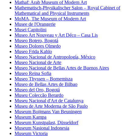
Mathaf: Arab Museum of Modern Art
Mathematisch-Physikalischer Salon – Royal Cabinet of
Mathematical and Physical Instruments
MoMA, The Museum of Modern Art
Musee de l'Orangerie
Musei Capitolini
Museo Art Nouveau y Art Déco – Casa Lis
Museo Botero, Bogotá
Museo Dolores Olmedo
Museo Frida Kahlo
Museo Nacional de Antropología, México
Museo Nacional de Arte
Museo Nacional de Bellas Artes de Buenos Aires
Museo Reina Sofia
Museo Thyssen – Bornemisza
Museo de Bellas Artes de Bilbao
Museo del Oro, Bogotá
Museu Colecção Berardo
Museu Nacional d'Art de Catalunya
Museu de Arte Moderna de São Paulo
Museum Boijmans Van Beuningen
Museum Kampa
Museum Kunstpalast, Düsseldorf
Museum Nasional Indonesia
Museum Victoria