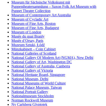
Museum für Sächsische Volkskunst mit
Puppentheatersammlung – Saxon Folk Art Museum with
Puppet Theatre Collection
Museum of Contemporary Art Australia
Museum of Cycladic Art
Museum of Fine Arts, Boston
Museum of Fine Arts, Budapest
Museum of London
Musée du quai Branly
Musée d’Orsay, Paris
Muzeum Sztuki, Łódź
Münzkabinett – Coin Cabinet
National Galleries of Scotland
National Gallery Of Modern Art (NGMA), New Delhi
National Gallery of Art, Washington DC
National Gallery of Australia, Canberra
National Gallery of Victoria
National Heritage Board, Singapore
National Museum, Delhi
National Museums of World Culture
National Palace Museum, Taiwan
National Portrait Gallery
Nationalmuseum Stockholm
Norman Rockwell Museum
Ny Carlsberg Glyptotek