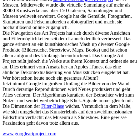
Museen. Mittlerweile wurde die virtuelle Sammlung auf mehr als
30000 Kunstwerke aus über 150 Galerien, Sammlungen und
Museen weltweit erweitert. Google hat die Gemälde, Fotografien,
Skulpturen und Felsenmalereien abfotografiert und macht sie
hochauflösend online zugänglich.
Die Navigation des Art Projects hat sich durch diverse Ansichten
und Filtermöglichkeiten seit dem Launch deutlich verbessert. Das
ganze erinnert an ein kunsthistorisches Mash-up diverser Google-
Produkte (Bildersuche, Streetview, Maps, Books) und ist schon
allein aufgrund des Umfangs beeindruckend. Das Google Art
Project reißt jedoch die Werke aus ihrem Kontext und ordnet sie neu
an. Dies erinnert vom Ansatz her an Apples iTunes, das eine
ähnliche Dekontextualisierung von Musikstücken eingeleitet hat.
Wer hört schon heute noch ein gesamtes Album?
Jetzt nimmt Google im großen Umfang die Bilder von der Wand.
Durch derartige Reproduktionen wird Neues produziert und geht
Altes verloren. Der Algorithmus kuratiert, der Betrachter wird zum
Nutzer und sendet werbeträchtige Klick-Signale immer gleich mit.
Die Dimension der
Filter-Blase
wächst. Vermutlich in dem Maße,
wie sich umgekehrt das Kunsterlebnis auf den zweidimensionalen
Bildschirm verflacht: das Museum als Slideshow. Eine gewisse
Faszination geht davon trotz allem aus.
www.googleartproject.com