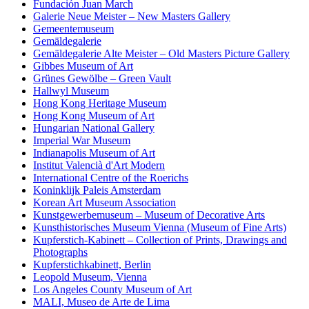
Fundación Juan March
Galerie Neue Meister – New Masters Gallery
Gemeentemuseum
Gemäldegalerie
Gemäldegalerie Alte Meister – Old Masters Picture Gallery
Gibbes Museum of Art
Grünes Gewölbe – Green Vault
Hallwyl Museum
Hong Kong Heritage Museum
Hong Kong Museum of Art
Hungarian National Gallery
Imperial War Museum
Indianapolis Museum of Art
Institut Valencià d'Art Modern
International Centre of the Roerichs
Koninklijk Paleis Amsterdam
Korean Art Museum Association
Kunstgewerbemuseum – Museum of Decorative Arts
Kunsthistorisches Museum Vienna (Museum of Fine Arts)
Kupferstich-Kabinett – Collection of Prints, Drawings and
Photographs
Kupferstichkabinett, Berlin
Leopold Museum, Vienna
Los Angeles County Museum of Art
MALI, Museo de Arte de Lima