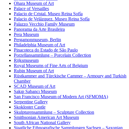
Ohara Museum of Art
Palace of Versailles
Palacio de Cristal. Museo Reina Sofía
Palacio de Velázquez. Museo Reina Sofía
Palazzo Vecchio Family Museum
Panorama da Arte Brasileira
Pera Museum
Pergamonmuseum, Berlin
Philadelphia Museum of Art
Pinacoteca do Estado de São Paulo
Porzellansammlung – Porcelain Collection
Rijksmuseum
Royal Museums of Fine Arts of Belgium
Rubin Museum of Art
Rüstkammer and Türckische Cammer – Armoury and Turkish
Chamber
SCAD Museum of Art
Sakıp Sabancı Museum
San Francisco Museum of Modern Art (SFMOMA)
Serpentine Gallery
Skokloster Castle
Skulpturensammlung – Sculpture Collection
Smithsonian American Art Museum
South African National Gallery
Staatliche Ethnografische Sammlungen Sachsen – Saxonian