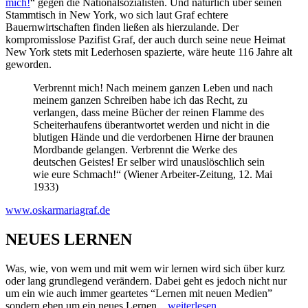
mich!
“ gegen die Nationalsozialisten. Und natürlich über seinen
Stammtisch in New York, wo sich laut Graf echtere
Bauernwirtschaften finden ließen als hierzulande. Der
kompromisslose Pazifist Graf, der auch durch seine neue Heimat
New York stets mit Lederhosen spazierte, wäre heute 116 Jahre alt
geworden.
Verbrennt mich! Nach meinem ganzen Leben und nach
meinem ganzen Schreiben habe ich das Recht, zu
verlangen, dass meine Bücher der reinen Flamme des
Scheiterhaufens überantwortet werden und nicht in die
blutigen Hände und die verdorbenen Hirne der braunen
Mordbande gelangen. Verbrennt die Werke des
deutschen Geistes! Er selber wird unauslöschlich sein
wie eure Schmach!“ (Wiener Arbeiter-Zeitung, 12. Mai
1933)
www.oskarmariagraf.de
NEUES LERNEN
Was, wie, von wem und mit wem wir lernen wird sich über kurz
oder lang grundlegend verändern. Dabei geht es jedoch nicht nur
um ein wie auch immer geartetes “Lernen mit neuen Medien”
sondern eben um ein neues Lernen...
weiterlesen