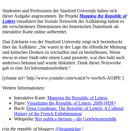
Studenten und Professoren der Stanford University haben sich
dieser Aufgabe angenommen. Ihr Projekt
Mapping the Republic of
Letters
visualisiert das Soziale Netzwerk der Aufklärung indem es
die verschiedenen Dimensionen der historischen Datenbank als
interaktive Karte online aufbereitet.
Dan Edelstein von der Stanford University zeigt sich beeindruckt
über die Aufklärer: „Sie waren in der Lage die öffentliche Meinung
und kritisches Denken zu erschaffen und zu beeinflussen. Wenn
etwas in einer Stadt oder einem Land passierte, war dies bald auch
anderswo bekannt und wurde diskutiert. Dank dieser Netzwerke
gab es eine Art Informationsfreiheit.“
[yframe url=’http://www.youtube.com/watch?v=nw0oS-AOIPE‘]
Weitere Informationen:
Interaktive Karte:
Mapping the Republic of Letters
Paper:
Visualizing the Republic of Letters, 2009 (PDF)
Buch:
Dena Goodman: The Republic of Letters: A Cultural
History of the French Enlightenment
Wikipedia:
Res publica literaria – die Gelehrtenrepublik
(via the republic of bloggers
@brainpicker
/