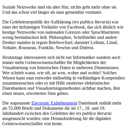
Soziale Netzwerke sind ein alter Hut, nichts geht mehr ohne sie.
Und das schon viel länger als man gemeinhin vermutet.
Die Gelehrtenrepublik der Aufklärung (
res publica literaria
) war
einer der tiefsinnigen Vorläufer von Facebook, das sich ähnlich wie
heutige Netzwerke von nationalen Grenzen oder Sprachbarrieren
wenig beeindrucken ließ. Philosophen, Schriftsteller und andere
Denker standen in regem Briefwechsel, darunter Leibniz, Linné,
Voltaire, Rousseau, Franklin, Newton und Diderot.
Heutzutage interessieren sich nicht nur Informatiker sondern auch
immer mehr Geisteswissenschaftler für Möglichkeiten der
Visualisierung von historischen Daten in mehreren Dimensionen.
Wer schrieb wann, wie oft, an wen, woher und wohin? Solches
Wissen kann man entweder mühsehlig in vielbändigen Kompendien
zusammensuchen oder es mit Hilfe moderner elektronischer
Datenbanken und Visualisierungsmethoden sichtbar machen, ihm
einen neuen, erweiterten Sinn geben.
Die sogenannte
Electronic Enlightenment
Datenbank enthält mehr
als 55,000 Briefe und Dokumente die im 17., 18. und 19.
Jahrhundert zwischen den Gelehrten der
res publica literaria
ausgetauscht wurden; eine Herausforderung für die digitalen
Geisteswissenschaftler von heute.