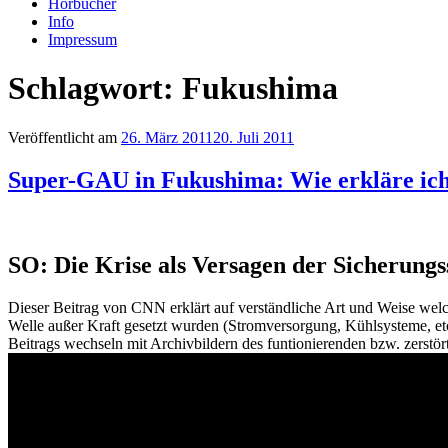
Hörbücher
Info
Impressum
Schlagwort: Fukushima
Veröffentlicht am
26. März 2011
20. Juli 2011
Super-GAU in Fukushima: Wie erkläre ich
SO: Die Krise als Versagen der Sicherung
Dieser Beitrag von CNN erklärt auf verständliche Art und Weise wel
Welle außer Kraft gesetzt wurden (Stromversorgung, Kühlsysteme, etc
Beitrags wechseln mit Archivbildern des funtionierenden bzw. zerstört