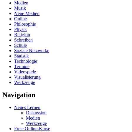
Medien
Musik
Neue Medien
Online
Philosophie
Physik
Religion
Schreiben
Schule
Soziale Netzwerke
Statistik
Technologie
Termine
Videospiele
Visualisierung
Werkzeuge
Navigation
Neues Lernen
Diskussion
Medien
Werkzeuge
Freie Online-Kurse