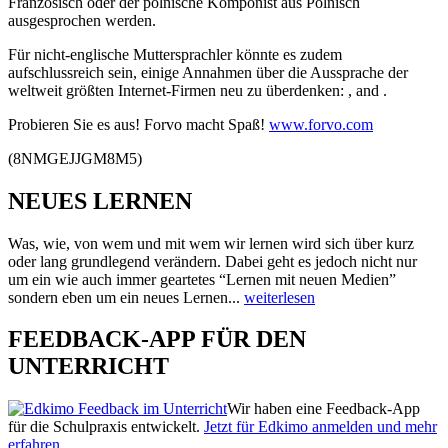
Französisch oder der polnische Komponist
aus Polnisch
ausgesprochen werden.
Für nicht-englische Muttersprachler könnte es zudem
aufschlussreich sein, einige Annahmen über die Aussprache der
weltweit größten Internet-Firmen neu zu überdenken:
,
and
.
Probieren Sie es aus! Forvo macht Spaß!
www.forvo.com
(8NMGEJJGM8M5)
NEUES LERNEN
Was, wie, von wem und mit wem wir lernen wird sich über kurz
oder lang grundlegend verändern. Dabei geht es jedoch nicht nur
um ein wie auch immer geartetes “Lernen mit neuen Medien”
sondern eben um ein neues Lernen...
weiterlesen
FEEDBACK-APP FÜR DEN
UNTERRICHT
Wir haben eine Feedback-App
für die Schulpraxis entwickelt.
Jetzt für Edkimo anmelden und mehr
erfahren.