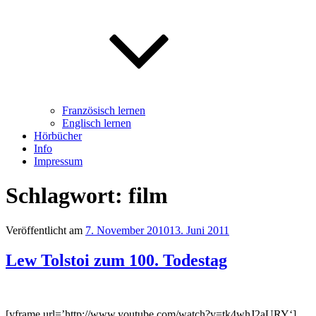
Französisch lernen
Englisch lernen
Hörbücher
Info
Impressum
Schlagwort: film
Veröffentlicht am
7. November 2010
13. Juni 2011
Lew Tolstoi zum 100. Todestag
[yframe url=’http://www.youtube.com/watch?v=tk4whJ2aURY‘]