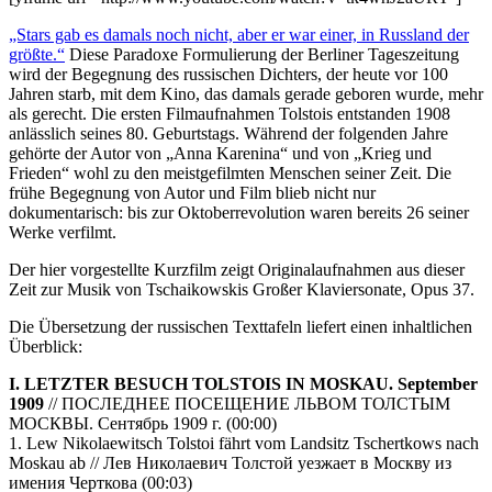
„Stars gab es damals noch nicht, aber er war einer, in Russland der
größte.“
Diese Paradoxe Formulierung der Berliner Tageszeitung
wird der Begegnung des russischen Dichters, der heute vor 100
Jahren starb, mit dem Kino, das damals gerade geboren wurde, mehr
als gerecht. Die ersten Filmaufnahmen Tolstois entstanden 1908
anlässlich seines 80. Geburtstags. Während der folgenden Jahre
gehörte der Autor von „Anna Karenina“ und von „Krieg und
Frieden“ wohl zu den meistgefilmten Menschen seiner Zeit. Die
frühe Begegnung von Autor und Film blieb nicht nur
dokumentarisch: bis zur Oktoberrevolution waren bereits 26 seiner
Werke verfilmt.
Der hier vorgestellte Kurzfilm zeigt Originalaufnahmen aus dieser
Zeit zur Musik von Tschaikowskis Großer Klaviersonate, Opus 37.
Die Übersetzung der russischen Texttafeln liefert einen inhaltlichen
Überblick:
I. LETZTER BESUCH TOLSTOIS IN MOSKAU. September
1909
// ПОСЛЕДНЕЕ ПОСЕЩЕНИЕ ЛЬВОМ ТОЛСТЫМ
МОСКВЫ. Сентябрь 1909 г. (00:00)
1. Lew Nikolaewitsch Tolstoi fährt vom Landsitz Tschertkows nach
Moskau ab // Лев Николаевич Толстой уезжает в Москву из
имения Черткова (00:03)