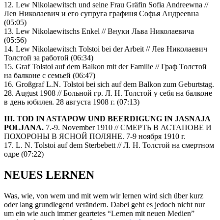
12. Lew Nikolaewitsch und seine Frau Gräfin Sofia Andreewna //
Лев Николаевич и его супруга графиня Софья Андреевна
(05:05)
13. Lew Nikolaewitschs Enkel // Внуки Льва Николаевича
(05:56)
14. Lew Nikolaewitsch Tolstoi bei der Arbeit // Лев Николаевич
Толстой за работой (06:34)
15. Graf Tolstoi auf dem Balkon mit der Familie // Граф Толстой
на балконе с семьей (06:47)
16. Großgraf L.N. Tolstoi bei sich auf dem Balkon zum Geburtstag.
28. August 1908 // Больной гр. Л. Н. Толстой у себя на балконе
в день юбилея. 28 августа 1908 г. (07:13)
III. TOD IN ASTAPOW UND BEERDIGUNG IN JASNAJA
POLJANA.
7.-9. November 1910 // СМЕРТЬ В АСТАПОВЕ И
ПОХОРОНЫ В ЯСНОЙ ПОЛЯНЕ. 7-9 ноября 1910 г.
17. L. N. Tolstoi auf dem Sterbebett // Л. Н. Толстой на смертном
одре (07:22)
NEUES LERNEN
Was, wie, von wem und mit wem wir lernen wird sich über kurz
oder lang grundlegend verändern. Dabei geht es jedoch nicht nur
um ein wie auch immer geartetes “Lernen mit neuen Medien”