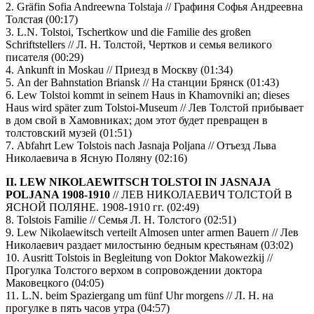
2. Gräfin Sofia Andreewna Tolstaja // Графиня Софья Андреевна
Толстая (00:17)
3. L.N. Tolstoi, Tschertkow und die Familie des großen
Schriftstellers // Л. Н. Толстой, Чертков и семья великого
писателя (00:29)
4. Ankunft in Moskau // Приезд в Москву (01:34)
5. An der Bahnstation Briansk // На станции Брянск (01:43)
6. Lew Tolstoi kommt in seinem Haus in Khamovniki an; dieses
Haus wird später zum Tolstoi-Museum // Лев Толстой прибывает
в дом свой в Хамовниках; дом этот будет превращен в
толстовский музей (01:51)
7. Abfahrt Lew Tolstois nach Jasnaja Poljana // Отъезд Льва
Николаевича в Ясную Поляну (02:16)
II. LEW NIKOLAEWITSCH TOLSTOI IN JASNAJA
POLJANA 1908-1910
// ЛЕВ НИКОЛАЕВИЧ ТОЛСТОЙ В
ЯСНОЙ ПОЛЯНЕ. 1908-1910 гг. (02:49)
8. Tolstois Familie // Семья Л. Н. Толстого (02:51)
9. Lew Nikolaewitsch verteilt Almosen unter armen Bauern // Лев
Николаевич раздает милостыню бедным крестьянам (03:02)
10. Ausritt Tolstois in Begleitung von Doktor Makowezkij //
Прогулка Толстого верхом в сопровождении доктора
Маковецкого (04:05)
11. L.N. beim Spaziergang um fünf Uhr morgens // Л. Н. на
прогулке в пять часов утра (04:57)