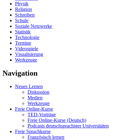
Physik
Religion
Schreiben
Schule
Soziale Netzwerke
Statistik
Technologie
Termine
Videospiele
Visualisierung
Werkzeuge
Navigation
Neues Lernen
Diskussion
Medien
Werkzeuge
Freie Online-Kurse
TED-Vorträge
Freie Online-Kurse (Deutsch)
Podcasts deutschsprachiger Universitäten
Freie Sprachkurse
Französisch lernen