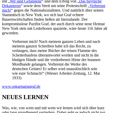
mit „
Wir sind Gefangene
“ und dem Erfolg von „
Das bayrische
Dekameron
“ sowie dem Streit um seine Protestschrift „
Verbrennt
mich!
“ gegen die Nationalsozialisten. Und natürlich über seinen
Stammtisch in New York, wo sich laut Graf echtere
Bauernwirtschaften finden ließen als hierzulande. Der
kompromisslose Pazifist Graf, der auch durch seine neue Heimat
New York stets mit Lederhosen spazierte, wäre heute 116 Jahre alt
geworden.
Verbrennt mich! Nach meinem ganzen Leben und nach
meinem ganzen Schreiben habe ich das Recht, zu
verlangen, dass meine Bücher der reinen Flamme des
Scheiterhaufens überantwortet werden und nicht in die
blutigen Hände und die verdorbenen Hirne der braunen
Mordbande gelangen. Verbrennt die Werke des
deutschen Geistes! Er selber wird unauslöschlich sein
wie eure Schmach!“ (Wiener Arbeiter-Zeitung, 12. Mai
1933)
www.oskarmariagraf.de
NEUES LERNEN
Was, wie, von wem und mit wem wir lernen wird sich über kurz
oder lang grundlegend verändern. Dabei geht es jedoch nicht nur