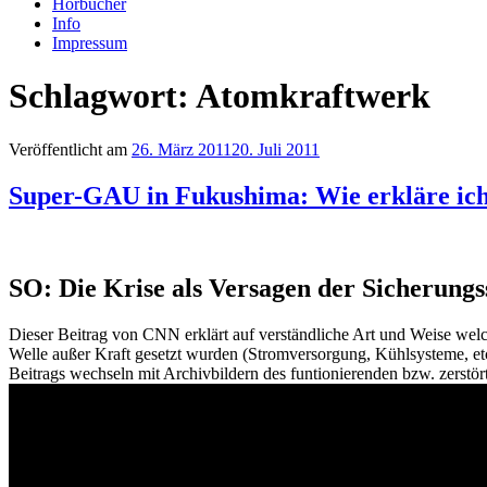
Hörbücher
Info
Impressum
Schlagwort: Atomkraftwerk
Veröffentlicht am
26. März 2011
20. Juli 2011
Super-GAU in Fukushima: Wie erkläre ich
SO: Die Krise als Versagen der Sicherung
Dieser Beitrag von CNN erklärt auf verständliche Art und Weise wel
Welle außer Kraft gesetzt wurden (Stromversorgung, Kühlsysteme, etc
Beitrags wechseln mit Archivbildern des funtionierenden bzw. zerstört