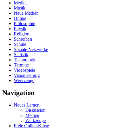
Medien
Musik
Neue Medien
Online
Philosophie
Physik
Religion
Schreiben
Schule
Soziale Netzwerke
Statistik
Technologie
Termine
Videospiele
Visualisierung
Werkzeuge
Navigation
Neues Lernen
Diskussion
Medien
Werkzeuge
Freie Online-Kurse